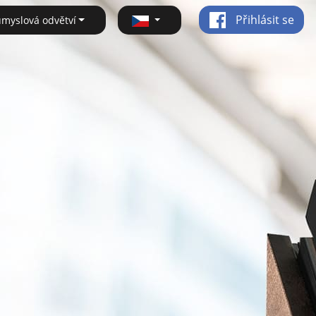
Přihlásit se
ůmyslová odvětví