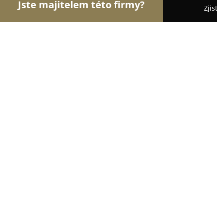
Jste majitelem této firmy?
Zjis
Orlové Zdravotnictví
Praktičtí Lékaři, Stomatolog
Smetanova 568
8.7
(9)
Skuteč, 539 73 Skuteč
Zobrazit telefonní číslo