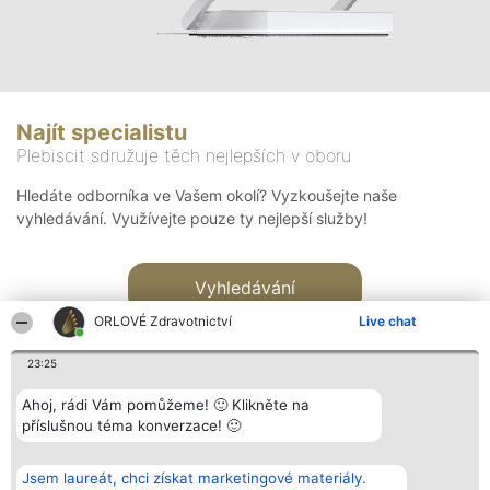
Najít specialistu
Plebiscit sdružuje těch nejlepších v oboru
Hledáte odborníka ve Vašem okolí? Vyzkoušejte naše
vyhledávání. Využívejte pouze ty nejlepší služby!
Vyhledávání
ORLOVÉ Zdravotnictví
Live chat
23:25
Ahoj, rádi Vám pomůžeme! 🙂 Klikněte na
příslušnou téma konverzace! 🙂
Organizátor hlasování
Plebiscyt
Kontakt
Bright Side Solutions sp. z o.
Vítězové
Kontakt
Jsem laureát, chci získat marketingové materiály.
o. sp. k.
Seznam všech