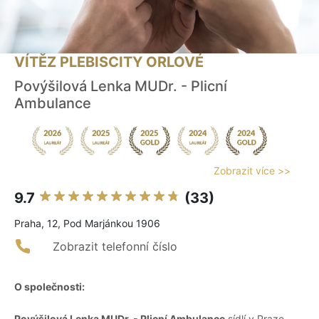
VÍTĚZ PLEBISCITY ORLOVÉ
Povýšilová Lenka MUDr. - Plicní
Ambulance
Zobrazit více >>
9.7
(33)
Praha, 12, Pod Marjánkou 1906
Zobrazit telefonní číslo
O společnosti:
Povýšilová Lenka MUDr. - Plicní Ambulance
sídlí v Praze