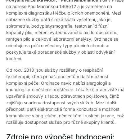
na adrese Pod Marjánkou 1906/12 a je zaměřena na
komplexní diagnostiku i léčbu plicních onemocnění. Mezi
nabízené služby patří široká škála vyšetření, jako je
spirometrie, bodypletysmografie, testování difúzní
kapacity plic, měření vydechovaného oxidu dusnatého,
rentgen plic a celkové laboratorní analýzy. Ordinace se
orientuje na péči o všechny typy plicních chorob a
poskytuje také poradenské služby v oblasti odvykání
kouření.
Od roku 2018 jsou služby rozšířeny o respirační
fyzioterapii, která přináší pacientům další možnost
komplexní péče. Ordinace navíc nabízí alergologii a
imunologii pro některé pojištěnce. Lékařské pracoviště má
uzavřené smlouvy s řadou zdravotních pojišťoven, čímž
zajišťuje snadnou dostupnost svých služeb. Mezi další
přednosti patří elektronická forma konzultací a možnost
komunikace v anglickém, německém i ruském jazyce, což
rozšiřuje dostupnost služeb pro různé skupiny klientů.
Zdroje pro výpočet hodnocení: