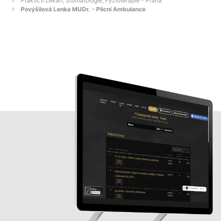
Praktičtí Lékaři, Stomatologie, Fyzioterapie - Praha
Povýšilová Lenka MUDr. - Plicní Ambulance