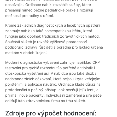
dospívající. Ordinace nabízí rozsáhlé služby, které
přesahují rámec běžné pediatrické praxe a rozšiřují
možnosti pro rodiny s dětmi.
Kromě základních diagnostických a léčebných opatření
zahrnuje nabídka také homeopatickou léčbu, která
funguje jako doplněk tradičních zdravotnických metod.
Součástí služeb je rovněž výživové poradenství
podporující zdravý růst dětí a poradna pro laktaci určená
matkám v období kojení.
Moderní diagnostické vybavení zahrnuje například CRP
testování pro rychlé rozhodnutí o potřebě antibiotik i
otoskopická vyšetření uší. V nabídce jsou také služba
nadstandardních očkování, která nejsou kryta veřejným
pojištěním, a aplikace náušnic. Ordinace klade důraz na
profesionální a pečlivý přístup, což oceňují její klienti, a
přijímá i nové pacienty. Individuální zaměření a šíře péče
odlišují tuto zdravotnickou firmu na trhu služeb.
Zdroje pro výpočet hodnocení: