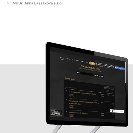
MUDr. Anna Laššáková s.r.o.