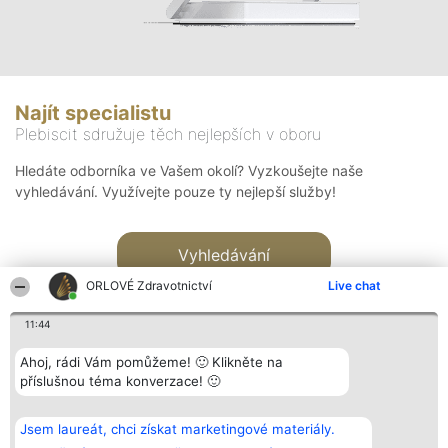
Najít specialistu
Plebiscit sdružuje těch nejlepších v oboru
Hledáte odborníka ve Vašem okolí? Vyzkoušejte naše
vyhledávání. Využívejte pouze ty nejlepší služby!
Vyhledávání
ORLOVÉ Zdravotnictví
Live chat
11:44
Ahoj, rádi Vám pomůžeme! 🙂 Klikněte na
příslušnou téma konverzace! 🙂
Organizátor hlasování
Plebiscyt
Kontakt
Bright Side Solutions sp. z o.
Vítězové
Kontakt
Jsem laureát, chci získat marketingové materiály.
o. sp. k.
Seznam všech
ul. Ruska 22
laureátů