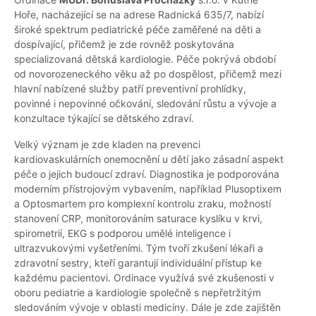
Hoře, nacházející se na adrese Radnická 635/7, nabízí
široké spektrum pediatrické péče zaměřené na děti a
dospívající, přičemž je zde rovněž poskytována
specializovaná dětská kardiologie. Péče pokrývá období
od novorozeneckého věku až po dospělost, přičemž mezi
hlavní nabízené služby patří preventivní prohlídky,
povinné i nepovinné očkování, sledování růstu a vývoje a
konzultace týkající se dětského zdraví.
Velký význam je zde kladen na prevenci
kardiovaskulárních onemocnění u dětí jako zásadní aspekt
péče o jejich budoucí zdraví. Diagnostika je podporována
moderním přístrojovým vybavením, například Plusoptixem
a Optosmartem pro komplexní kontrolu zraku, možností
stanovení CRP, monitorováním saturace kyslíku v krvi,
spirometrií, EKG s podporou umělé inteligence i
ultrazvukovými vyšetřeními. Tým tvoří zkušení lékaři a
zdravotní sestry, kteří garantují individuální přístup ke
každému pacientovi. Ordinace využívá své zkušenosti v
oboru pediatrie a kardiologie společně s nepřetržitým
sledováním vývoje v oblasti medicíny. Dále je zde zajištěn