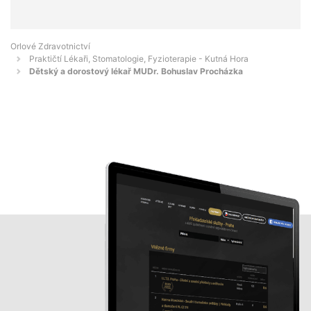
Orlové Zdravotnictví
Praktičtí Lékaři, Stomatologie, Fyzioterapie - Kutná Hora
Dětský a dorostový lékař MUDr. Bohuslav Procházka