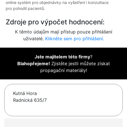
online systém pro objednávky na vyšetření i konzultace
pro pohodlí pacientů.
Zdroje pro výpočet hodnocení:
K těmto údajům mají přístup pouze přihlášení
uživatelé.
Klikněte sem pro přihlášení.
Jste majitelem této firmy
?
Blahopřejeme!
Zjistěte jestli můžete získat
propagační materiály!
Kutná Hora
Radnická 635/7