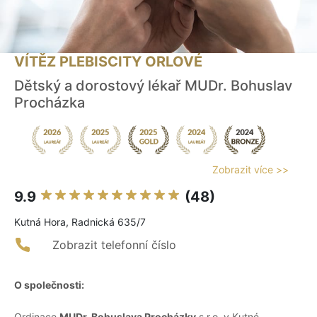
VÍTĚZ PLEBISCITY ORLOVÉ
Dětský a dorostový lékař MUDr. Bohuslav
Procházka
Zobrazit více >>
9.9
(48)
Kutná Hora, Radnická 635/7
Zobrazit telefonní číslo
O společnosti:
Ordinace
MUDr. Bohuslava Procházky
s.r.o. v Kutné