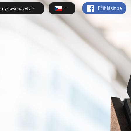
Přihlásit se
ůmyslová odvětví