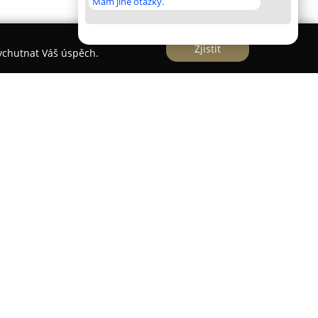
Mám jiné otázky.
Zjistit
vychutnat Váš úspěch.
dinaci v Teplicích zaměřenou na komplexní
st. Tato ordinace představuje důležitého partnera
 kvalifikovanou lékařskou péči a poradenské služby
 ordinace je uzpůsobeno tak, aby malým pacientům
hody.
ální přístup k pacientům a klade důraz na
ích výsledků. Významným benefitem ordinace je
kými zdravotními pojišťovnami, mezi které patří