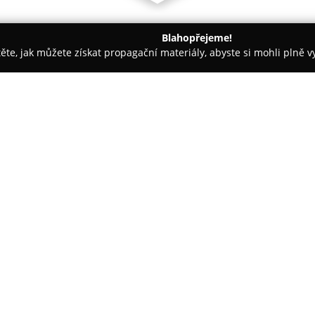
Blahopřejeme!
těte, jak můžete získat propagační materiály, abyste si mohli plně 
ie, Fyzioterapie - Teplice
Horáková Dana MUDr.
O společnosti:
MUDr. Dana Horáková
vede or
zdravotní péči pro děti a doro
v oblasti pediatrie, nabízející
pro rodiny s dětmi. Prostředí
Zobrazit více >>
poskytovalo pocit bezpečí a po
Praxe se soustředí na individu
dosažení optimálních zdravotn
úzká spolupráce s hlavními čes