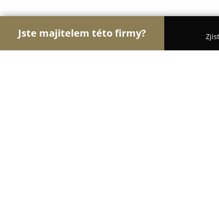
Jste majitelem této firmy?
Zjis
Orlové Zdravotnictví
Praktičtí Lékaři, Stomatolog
Horáková Dana MUDr.
9.4
(46)
Teplice, Revoluční 698