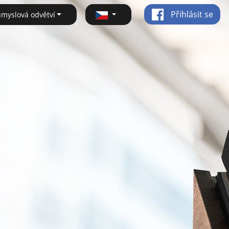
Přihlásit se
ůmyslová odvětví