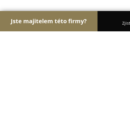
Jste majitelem této firmy?
Zjis
Orlové Zdravotnictví
Praktičtí Lékaři, Stomatolog
MUDr. Daniel Dražan
8.4
(26)
Jindřichův Hradec, Jindrichuv Hradec