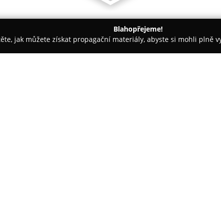
Blahopřejeme!
těte, jak můžete získat propagační materiály, abyste si mohli plně 
ie, Fyzioterapie - Jindřichův Hradec
MUDr. Daniel Dražan
O společnosti:
MUDr. Daniel Dražan
působí v 
specializující se na péči o děti
důrazem na individuální přístu
zahrnují širokou škálu preventi
Zobrazit více >>
akutních onemocnění, například
věnována dlouhodobé péči o ch
astmatem či diabetem, se snaho
nejlepší kvality života.