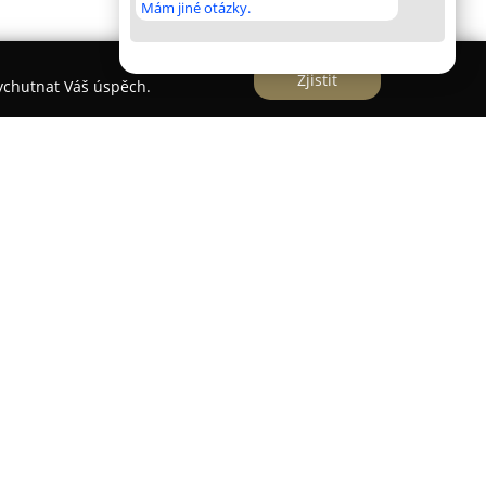
Mám jiné otázky.
Zjistit
vychutnat Váš úspěch.
Jindřichově Hradci jako praktický lékař
 a dorost. Ordinace zajišťuje komplexní péči s
p a aktuální medicínské poznatky. Služby
vních prohlídek, očkování a diagnostiku i léčbu
 nachlazení nebo angíny. Zvláštní pozornost je
ronicky nemocné dětské pacienty, například s
u o minimalizaci komplikací a zajištění co