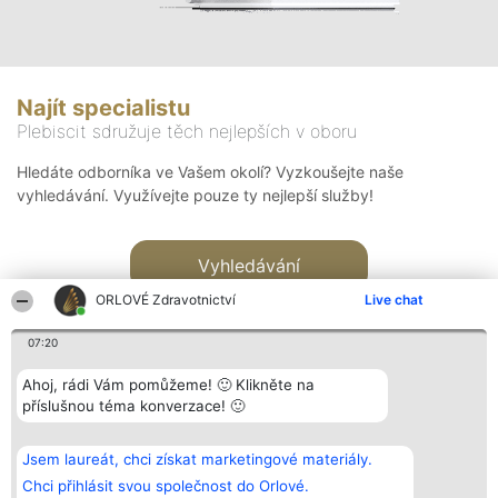
Najít specialistu
Plebiscit sdružuje těch nejlepších v oboru
Hledáte odborníka ve Vašem okolí? Vyzkoušejte naše
vyhledávání. Využívejte pouze ty nejlepší služby!
Vyhledávání
ORLOVÉ Zdravotnictví
Live chat
07:20
Ahoj, rádi Vám pomůžeme! 🙂 Klikněte na
příslušnou téma konverzace! 🙂
Organizátor hlasování
Plebiscyt
Kontakt
Bright Side Solutions sp. z o.
Vítězové
Kontakt
Jsem laureát, chci získat marketingové materiály.
o. sp. k.
Seznam všech
ul. Ruska 22
laureátů
Chci přihlásit svou společnost do Orlové.
Wrocław 50-079
Zásady