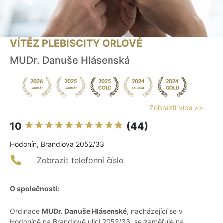
VÍTĚZ PLEBISCITY ORLOVÉ
MUDr. Danuše Hlásenská
Zobrazit více >>
10
(44)
Hodonín, Brandlova 2052/33
Zobrazit telefonní číslo
O společnosti:
Ordinace
MUDr. Danuše Hlásenské
, nacházející se v
Hodoníně na Brandlově ulici 2052/33, se zaměřuje na