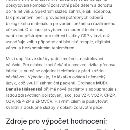
poskytování komplexní zdravotní péče dětem a dorostu
do 19 let věku. Spektrum služeb zahrnuje jak léčebnou,
tak preventivní péči, provádění potřebných odběrů
biologického materiálu a provádění běžného i rozšířeného
očkování. Ordinace je vybavena moderní technikou,
například přístrojem pro měření hladiny CRP v krvi, což
usnadňuje volbu případné antibiotické terapie, digitální
váhou a bezkontaktním teploměrem.
Mezi doplňkové služby patří i možnost nastřelování
náušnic. Pro minimalizaci čekání a omezení rizika přenosu
infekcí je nutné se objednat telefonicky před každou
návštěvou. Výhodou je, že lékařka ovládá i německý
jazyk, což využijí zahraniční pacienti. Ordinace
MUDr.
Danuše Hlásenská
přijímá nové pacienty a spolupracuje s
řadou zdravotních pojišťoven, jako jsou VZP, VOZP, ČPZP,
OZP, RBP-ZP a ZPMVČR. Hlavním cílem je poskytovat
kvalitní a dostupné služby v oblasti zdravotní péče.
Zdroje pro výpočet hodnocení: