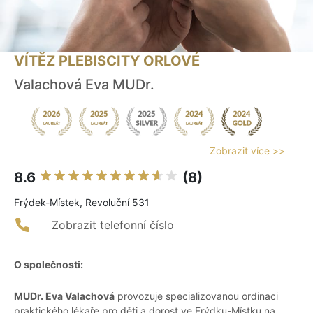
VÍTĚZ PLEBISCITY ORLOVÉ
Valachová Eva MUDr.
Zobrazit více >>
8.6
(8)
Frýdek-Místek, Revoluční 531
Zobrazit telefonní číslo
O společnosti:
MUDr. Eva Valachová
provozuje specializovanou ordinaci
praktického lékaře pro děti a dorost ve Frýdku-Místku na