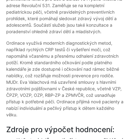
adrese Revoluční 531. Zaměřuje se na kompletní
pediatrickou péči, včetně pravidelných preventivních
prohlídek, které pomáhají sledovat zdravý vývoj dětí a
adolescentů. Součástí služeb jsou také konzultace a
poradenství ohledně zdraví dětí a mladistvých.
Ordinace využívá moderních diagnostických metod,
například rychlých CRP testů či vyšetření moči, což
napomáhá včasnému a přesnému odhalení zdravotních
potíží. Kromě standardního očkování podle platného
kalendáře je zde dostupné i očkování nad rámec běžné
nabídky, což rozšiřuje možnosti prevence pro rodiče.
MUDr. Eva Valachová má uzavřené smlouvy s hlavními
zdravotními pojišťovnami v České republice, včetně VZP,
ČPZP, VOZP, OZP, RBP-ZP a ZPMVČR, což usnadňuje
přístup k potřebné péči. Ordinace přijímá nové pacienty a
nabízí individuální a pečlivý přístup k dětem každého
věku.
Zdroje pro výpočet hodnocení: