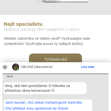
Najít specialistu
Plebiscit sdružuje těch nejlepších v oboru
Hledáte odborníka ve Vašem okolí? Vyzkoušejte naše
vyhledávání. Využívejte pouze ty nejlepší služby!
Vyhledávání
ORLOVÉ Zdravotnictví
Live chat
19:43
Ahoj, rádi Vám pomůžeme! 🙂 Klikněte na
příslušnou téma konverzace! 🙂
Organizátor hlasování
Plebiscyt
Kontakt
Bright Side Solutions sp. z o.
Vítězové
Kontakt
Jsem laureát, chci získat marketingové materiály.
o. sp. k.
Seznam všech
ul. Ruska 22
laureátů
Chci přihlásit svou společnost do Orlové.
Wrocław 50-079
Zásady