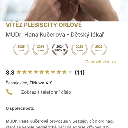
VÍTĚZ PLEBISCITY ORLOVÉ
MUDr. Hana Kučerová - Dětský lékař
Zobrazit více >>
8.8
(11)
Šestajovice, Žižkova 419
Zobrazit telefonní číslo
O společnosti:
MUDr. Hana Kučerová
provozuje v Šestajovicích ordinaci,
která se věnuje pediatrické péči na adrese Žižkova 419.