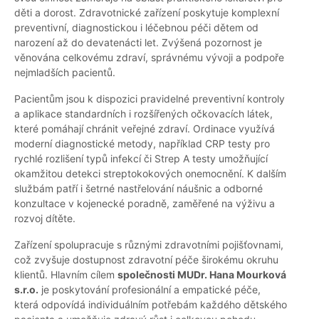
děti a dorost. Zdravotnické zařízení poskytuje komplexní
preventivní, diagnostickou i léčebnou péči dětem od
narození až do devatenácti let. Zvýšená pozornost je
věnována celkovému zdraví, správnému vývoji a podpoře
nejmladších pacientů.
Pacientům jsou k dispozici pravidelné preventivní kontroly
a aplikace standardních i rozšířených očkovacích látek,
které pomáhají chránit veřejné zdraví. Ordinace využívá
moderní diagnostické metody, například CRP testy pro
rychlé rozlišení typů infekcí či Strep A testy umožňující
okamžitou detekci streptokokových onemocnění. K dalším
službám patří i šetrné nastřelování náušnic a odborné
konzultace v kojenecké poradně, zaměřené na výživu a
rozvoj dítěte.
Zařízení spolupracuje s různými zdravotními pojišťovnami,
což zvyšuje dostupnost zdravotní péče širokému okruhu
klientů. Hlavním cílem
společnosti MUDr. Hana Mourková
s.r.o.
je poskytování profesionální a empatické péče,
která odpovídá individuálním potřebám každého dětského