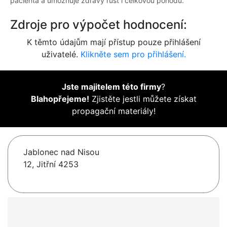
pacienta a umožňuje zdravý růst i celkovou pohodu.
Zdroje pro výpočet hodnocení:
K těmto údajům mají přístup pouze přihlášení
uživatelé.
Klikněte sem pro přihlášení.
Jste majitelem této firmy
?
Blahopřejeme!
Zjistěte jestli můžete získat
propagační materiály!
Jablonec nad Nisou
12, Jitřní 4253