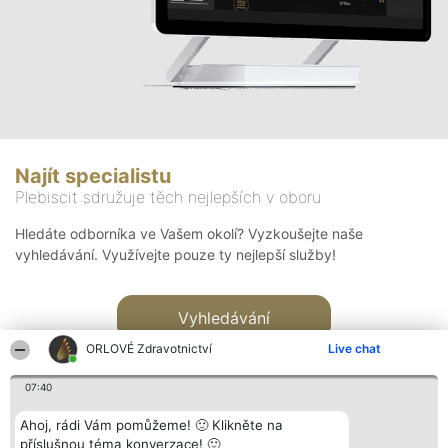
Najít specialistu
Plebiscit sdružuje těch nejlepších v oboru
Hledáte odborníka ve Vašem okolí? Vyzkoušejte naše
vyhledávání. Využívejte pouze ty nejlepší služby!
Vyhledávání
ORLOVÉ Zdravotnictví
Live chat
07:40
Ahoj, rádi Vám pomůžeme! 🙂 Klikněte na
příslušnou téma konverzace! 🙂