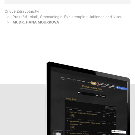
Orlové Zdravotnictví
Praktičtí Lékaři, Stomatologie, Fyzioterapie - Jablonec nad Nisou
MUDR. HANA MOURKOVÁ