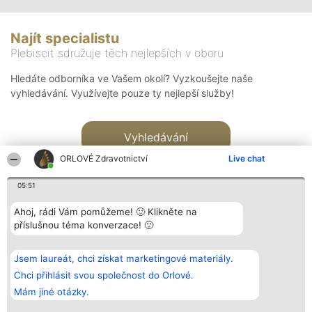
Najít specialistu
Plebiscit sdružuje těch nejlepších v oboru
Hledáte odborníka ve Vašem okolí? Vyzkoušejte naše
vyhledávání. Využívejte pouze ty nejlepší služby!
Vyhledávání
ORLOVÉ Zdravotnictví
Live chat
05:51
Ahoj, rádi Vám pomůžeme! 🙂 Klikněte na
příslušnou téma konverzace! 🙂
Organizátor hlasování
Plebiscyt
Kontakt
Bright Side Solutions sp. z o.
Vítězové
Kontakt
Jsem laureát, chci získat marketingové materiály.
o. sp. k.
Seznam všech
ul. Ruska 22
laureátů
Chci přihlásit svou společnost do Orlové.
Wrocław 50-079
Zásady
Mám jiné otázky.
KRS 0000749100 | Regon
Pravidla
381313360 | NIP 8943132676
Zásady