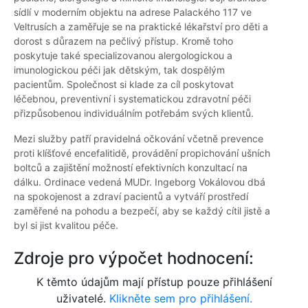
sídlí v moderním objektu na adrese Palackého 117 ve
Veltrusích a zaměřuje se na praktické lékařství pro děti a
dorost s důrazem na pečlivý přístup. Kromě toho
poskytuje také specializovanou alergologickou a
imunologickou péči jak dětským, tak dospělým
pacientům. Společnost si klade za cíl poskytovat
léčebnou, preventivní i systematickou zdravotní péči
přizpůsobenou individuálním potřebám svých klientů.
Mezi služby patří pravidelná očkování včetně prevence
proti klíšťové encefalitidě, provádění propichování ušních
boltců a zajištění možností efektivních konzultací na
dálku. Ordinace vedená MUDr. Ingeborg Vokálovou dbá
na spokojenost a zdraví pacientů a vytváří prostředí
zaměřené na pohodu a bezpečí, aby se každý cítil jistě a
byl si jist kvalitou péče.
Zdroje pro výpočet hodnocení:
K těmto údajům mají přístup pouze přihlášení
uživatelé.
Klikněte sem pro přihlášení.