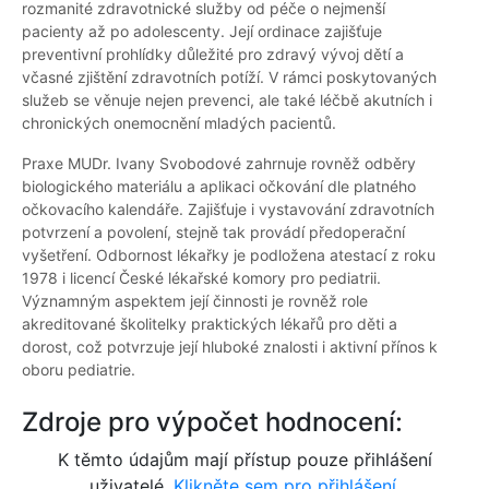
rozmanité zdravotnické služby od péče o nejmenší
pacienty až po adolescenty. Její ordinace zajišťuje
preventivní prohlídky důležité pro zdravý vývoj dětí a
včasné zjištění zdravotních potíží. V rámci poskytovaných
služeb se věnuje nejen prevenci, ale také léčbě akutních i
chronických onemocnění mladých pacientů.
Praxe MUDr. Ivany Svobodové zahrnuje rovněž odběry
biologického materiálu a aplikaci očkování dle platného
očkovacího kalendáře. Zajišťuje i vystavování zdravotních
potvrzení a povolení, stejně tak provádí předoperační
vyšetření. Odbornost lékařky je podložena atestací z roku
1978 i licencí České lékařské komory pro pediatrii.
Významným aspektem její činnosti je rovněž role
akreditované školitelky praktických lékařů pro děti a
dorost, což potvrzuje její hluboké znalosti i aktivní přínos k
oboru pediatrie.
Zdroje pro výpočet hodnocení:
K těmto údajům mají přístup pouze přihlášení
uživatelé.
Klikněte sem pro přihlášení.