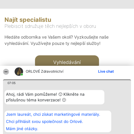
Najít specialistu
Plebiscit sdružuje těch nejlepších v oboru
Hledáte odborníka ve Vašem okolí? Vyzkoušejte naše
vyhledávání. Využívejte pouze ty nejlepší služby!
Vyhledávání
ORLOVÉ Zdravotnictví
Live chat
07:05
Ahoj, rádi Vám pomůžeme! 🙂 Klikněte na
příslušnou téma konverzace! 🙂
Organizátor hlasování
Plebiscyt
Kontakt
Bright Side Solutions sp. z o.
Vítězové
Kontakt
Jsem laureát, chci získat marketingové materiály.
o. sp. k.
Seznam všech
ul. Ruska 22
laureátů
Chci přihlásit svou společnost do Orlové.
Wrocław 50-079
Zásady
Mám jiné otázky.
KRS 0000749100 | Regon
Pravidla
381313360 | NIP 8943132676
Zásady