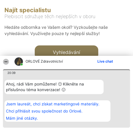
Najít specialistu
Plebiscit sdružuje těch nejlepších v oboru
Hledáte odborníka ve Vašem okolí? Vyzkoušejte naše
vyhledávání. Využívejte pouze ty nejlepší služby!
Vyhledávání
ORLOVÉ Zdravotnictví
Live chat
20:39
Ahoj, rádi Vám pomůžeme! 🙂 Klikněte na
příslušnou téma konverzace! 🙂
Organizátor hlasování
Plebiscyt
Kontakt
Bright Side Solutions sp. z o.
Vítězové
Kontakt
Jsem laureát, chci získat marketingové materiály.
o. sp. k.
Seznam všech
ul. Ruska 22
laureátů
Chci přihlásit svou společnost do Orlové.
Wrocław 50-079
Zásady
Mám jiné otázky.
KRS 0000749100 | Regon
Pravidla
381313360 | NIP 8943132676
Zásady
ochrany
osobních údajů