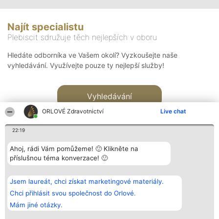
Najít specialistu
Plebiscit sdružuje těch nejlepších v oboru
Hledáte odborníka ve Vašem okolí? Vyzkoušejte naše
vyhledávání. Využívejte pouze ty nejlepší služby!
Vyhledávání
ORLOVÉ Zdravotnictví
Live chat
22:19
Ahoj, rádi Vám pomůžeme! 🙂 Klikněte na
příslušnou téma konverzace! 🙂
Organizátor hlasování
Plebiscyt
Kontakt
Bright Side Solutions sp. z o.
Vítězové
Kontakt
Jsem laureát, chci získat marketingové materiály.
o. sp. k.
Seznam všech
ul. Ruska 22
laureátů
Chci přihlásit svou společnost do Orlové.
Wrocław 50-079
Zásady
Mám jiné otázky.
KRS 0000749100 | Regon
Pravidla
381313360 | NIP 8943132676
Zásady