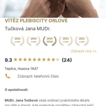
VÍTĚZ PLEBISCITY ORLOVÉ
Tučková Jana MUDr.
Zobrazit více >>
9.3
(24)
Teplice, Husova 1647
Zobrazit telefonní číslo
O společnosti:
MUDr. Jana Tučková
vede ordinaci praktického lékaře
pro děti a dorost, kde poskytuje rozsáhlou zdravotní péči