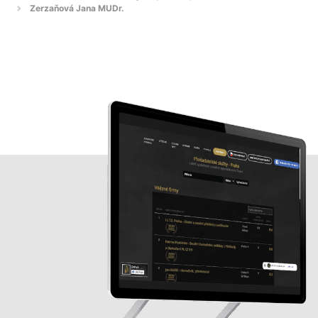
Zerzaňová Jana MUDr.