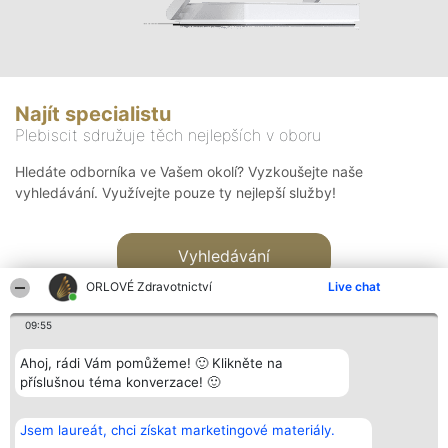
Najít specialistu
Plebiscit sdružuje těch nejlepších v oboru
Hledáte odborníka ve Vašem okolí? Vyzkoušejte naše
vyhledávání. Využívejte pouze ty nejlepší služby!
Vyhledávání
ORLOVÉ Zdravotnictví
Live chat
09:55
Ahoj, rádi Vám pomůžeme! 🙂 Klikněte na
příslušnou téma konverzace! 🙂
Organizátor hlasování
Plebiscyt
Kontakt
Bright Side Solutions sp. z o.
Vítězové
Kontakt
Jsem laureát, chci získat marketingové materiály.
o. sp. k.
Seznam všech
ul. Ruska 22
laureátů