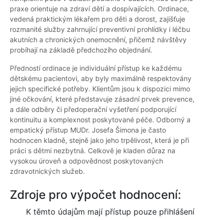
praxe orientuje na zdraví dětí a dospívajících. Ordinace,
vedená praktickým lékařem pro děti a dorost, zajišťuje
rozmanité služby zahrnující preventivní prohlídky i léčbu
akutních a chronických onemocnění, přičemž návštěvy
probíhají na základě předchozího objednání.
Předností ordinace je individuální přístup ke každému
dětskému pacientovi, aby byly maximálně respektovány
jejich specifické potřeby. Klientům jsou k dispozici mimo
jiné očkování, které představuje zásadní prvek prevence,
a dále odběry či předoperační vyšetření podporující
kontinuitu a komplexnost poskytované péče. Odborný a
empatický přístup MUDr. Josefa Šimona je často
hodnocen kladně, stejně jako jeho trpělivost, která je při
práci s dětmi nezbytná. Celkově je kladen důraz na
vysokou úroveň a odpovědnost poskytovaných
zdravotnických služeb.
Zdroje pro výpočet hodnocení:
K těmto údajům mají přístup pouze přihlášení