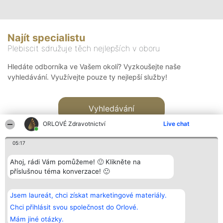
Najít specialistu
Plebiscit sdružuje těch nejlepších v oboru
Hledáte odborníka ve Vašem okolí? Vyzkoušejte naše
vyhledávání. Využívejte pouze ty nejlepší služby!
Vyhledávání
ORLOVÉ Zdravotnictví
Live chat
05:17
Ahoj, rádi Vám pomůžeme! 🙂 Klikněte na
příslušnou téma konverzace! 🙂
Organizátor hlasování
Plebiscyt
Kontakt
Bright Side Solutions sp. z o.
Vítězové
Kontakt
Jsem laureát, chci získat marketingové materiály.
o. sp. k.
Seznam všech
ul. Ruska 22
laureátů
Chci přihlásit svou společnost do Orlové.
Wrocław 50-079
Zásady
Mám jiné otázky.
KRS 0000749100 | Regon
Pravidla