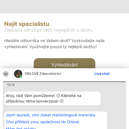
Najít specialistu
Plebiscit sdružuje těch nejlepších v oboru
Hledáte odborníka ve Vašem okolí? Vyzkoušejte naše
vyhledávání. Využívejte pouze ty nejlepší služby!
Vyhledávání
ORLOVÉ Zdravotnictví
Live chat
10:14
Ahoj, rádi Vám pomůžeme! 🙂 Klikněte na
příslušnou téma konverzace! 🙂
Organizátor hlasování
Plebiscyt
Kontakt
Bright Side Solutions sp. z o.
Vítězové
Kontakt
Jsem laureát, chci získat marketingové materiály.
o. sp. k.
Seznam všech
ul. Ruska 22
laureátů
Chci přihlásit svou společnost do Orlové.
Wrocław 50-079
Zásady
Mám jiné otázky.
KRS 0000749100 | Regon
Pravidla