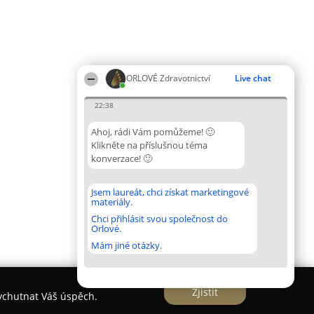
ORLOVÉ Zdravotnictví
Live chat
22:38
Ahoj, rádi Vám pomůžeme! 🙂
Klikněte na příslušnou téma
konverzace! 🙂
Jsem laureát, chci získat marketingové
materiály.
Chci přihlásit svou společnost do
Orlové.
Mám jiné otázky.
Zjistit
vychutnat Váš úspěch.