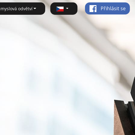
Přihlásit se
ůmyslová odvětví