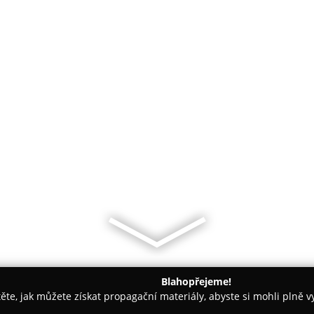
Blahopřejeme!
těte, jak můžete získat propagační materiály, abyste si mohli plně 