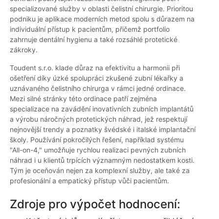
specializované služby v oblasti čelistní chirurgie. Prioritou
podniku je aplikace moderních metod spolu s důrazem na
individuální přístup k pacientům, přičemž portfolio
zahrnuje dentální hygienu a také rozsáhlé protetické
zákroky.
Toudent s.r.o. klade důraz na efektivitu a harmonii při
ošetření díky úzké spolupráci zkušené zubní lékařky a
uznávaného čelistního chirurga v rámci jedné ordinace.
Mezi silné stránky této ordinace patří zejména
specializace na zavádění inovativních zubních implantátů
a výrobu náročných protetických náhrad, jež respektují
nejnovější trendy a poznatky švédské i italské implantační
školy. Používání pokročilých řešení, například systému
"All-on-4," umožňuje rychlou realizaci pevných zubních
náhrad i u klientů trpících významným nedostatkem kosti.
Tým je oceňován nejen za komplexní služby, ale také za
profesionální a empatický přístup vůči pacientům.
Zdroje pro výpočet hodnocení: