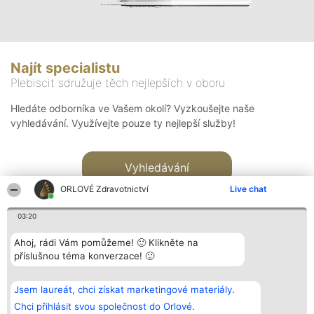
Najít specialistu
Plebiscit sdružuje těch nejlepších v oboru
Hledáte odborníka ve Vašem okolí? Vyzkoušejte naše
vyhledávání. Využívejte pouze ty nejlepší služby!
Vyhledávání
ORLOVÉ Zdravotnictví
Live chat
03:20
Ahoj, rádi Vám pomůžeme! 🙂 Klikněte na
příslušnou téma konverzace! 🙂
Organizátor hlasování
Plebiscyt
Kontakt
Bright Side Solutions sp. z o.
Vítězové
Kontakt
Jsem laureát, chci získat marketingové materiály.
o. sp. k.
Seznam všech
ul. Ruska 22
laureátů
Chci přihlásit svou společnost do Orlové.
Wrocław 50-079
Zásady