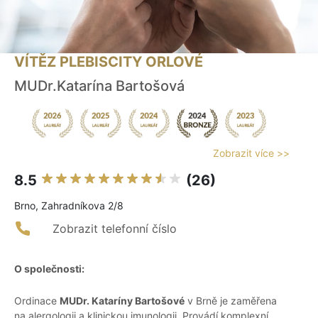
VÍTĚZ PLEBISCITY ORLOVÉ
MUDr.Katarína Bartošová
Zobrazit více >>
8.5
(26)
Brno, Zahradníkova 2/8
Zobrazit telefonní číslo
O společnosti:
Ordinace
MUDr. Kataríny Bartošové
v Brně je zaměřena
na alergologii a klinickou imunologii. Provádí komplexní