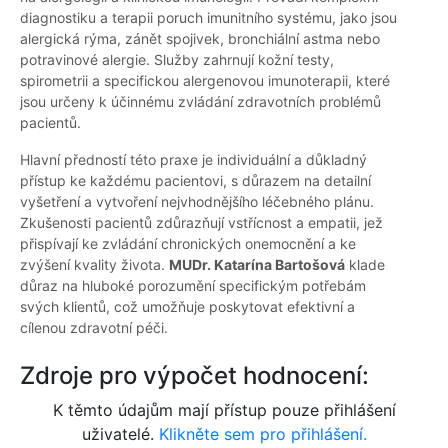
diagnostiku a terapii poruch imunitního systému, jako jsou
alergická rýma, zánět spojivek, bronchiální astma nebo
potravinové alergie. Služby zahrnují kožní testy,
spirometrii a specifickou alergenovou imunoterapii, které
jsou určeny k účinnému zvládání zdravotních problémů
pacientů.
Hlavní předností této praxe je individuální a důkladný
přístup ke každému pacientovi, s důrazem na detailní
vyšetření a vytvoření nejvhodnějšího léčebného plánu.
Zkušenosti pacientů zdůrazňují vstřícnost a empatii, jež
přispívají ke zvládání chronických onemocnění a ke
zvýšení kvality života.
MUDr. Katarína Bartošová
klade
důraz na hluboké porozumění specifickým potřebám
svých klientů, což umožňuje poskytovat efektivní a
cílenou zdravotní péči.
Zdroje pro výpočet hodnocení:
K těmto údajům mají přístup pouze přihlášení
uživatelé.
Klikněte sem pro přihlášení.