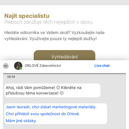
Najít specialistu
Plebiscit sdružuje těch nejlepších v oboru
Hledáte odborníka ve Vašem okolí? Vyzkoušejte naše
vyhledávání. Využívejte pouze ty nejlepší služby!
Vyhledávání
ORLOVÉ Zdravotnictví
Live chat
08:59
Ahoj, rádi Vám pomůžeme! 🙂 Klikněte na
příslušnou téma konverzace! 🙂
Organizátor hlasování
Plebiscyt
Kontakt
Bright Side Solutions sp. z o.
Vítězové
Kontakt
Jsem laureát, chci získat marketingové materiály.
o. sp. k.
Seznam všech
ul. Ruska 22
laureátů
Chci přihlásit svou společnost do Orlové.
Wrocław 50-079
Zásady
Mám jiné otázky.
KRS 0000749100 | Regon
Pravidla
381313360 | NIP 8943132676
Zásady