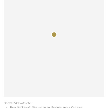
Orlové Zdravotnictví
Praktičtí Lékaři, Stomatologie, Fyzioterapie - Ostrava