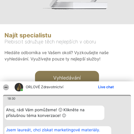
Najít specialistu
Plebiscit sdružuje těch nejlepších v oboru
Hledáte odborníka ve Vašem okolí? Vyzkoušejte naše
vyhledávání. Využívejte pouze ty nejlepší služby!
Vyhledávání
ORLOVÉ Zdravotnictví
Live chat
18:30
Ahoj, rádi Vám pomůžeme! 🙂 Klikněte na
příslušnou téma konverzace! 🙂
Organizátor hlasování
Plebiscyt
Kontakt
Bright Side Solutions sp. z o.
Vítězové
Kontakt
Jsem laureát, chci získat marketingové materiály.
o. sp. k.
Seznam všech