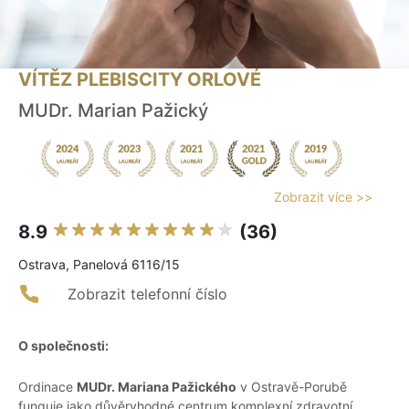
VÍTĚZ PLEBISCITY ORLOVÉ
MUDr. Marian Pažický
Zobrazit více >>
8.9
(36)
Ostrava, Panelová 6116/15
Zobrazit telefonní číslo
O společnosti:
Ordinace
MUDr. Mariana Pažického
v Ostravě-Porubě
funguje jako důvěryhodné centrum komplexní zdravotní