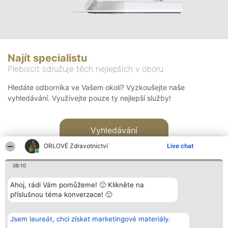
Najít specialistu
Plebiscit sdružuje těch nejlepších v oboru
Hledáte odborníka ve Vašem okolí? Vyzkoušejte naše
vyhledávání. Využívejte pouze ty nejlepší služby!
Vyhledávání
ORLOVÉ Zdravotnictví
Live chat
06:10
Ahoj, rádi Vám pomůžeme! 🙂 Klikněte na
příslušnou téma konverzace! 🙂
Organizátor hlasování
Plebiscyt
Kontakt
Bright Side Solutions sp. z o.
Vítězové
Kontakt
Jsem laureát, chci získat marketingové materiály.
o. sp. k.
Seznam všech
ul. Ruska 22
laureátů