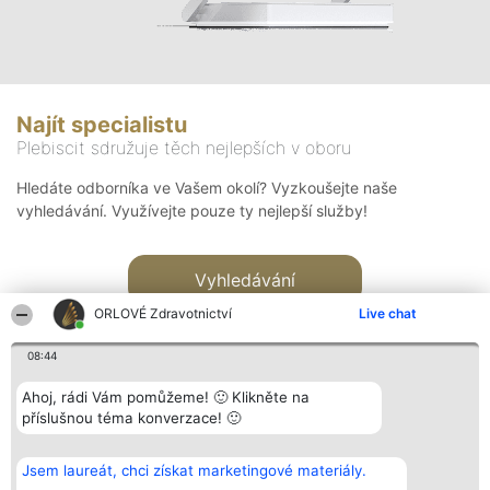
Najít specialistu
Plebiscit sdružuje těch nejlepších v oboru
Hledáte odborníka ve Vašem okolí? Vyzkoušejte naše
vyhledávání. Využívejte pouze ty nejlepší služby!
Vyhledávání
ORLOVÉ Zdravotnictví
Live chat
08:44
Ahoj, rádi Vám pomůžeme! 🙂 Klikněte na
příslušnou téma konverzace! 🙂
Organizátor hlasování
Plebiscyt
Kontakt
Bright Side Solutions sp. z o.
Vítězové
Kontakt
Jsem laureát, chci získat marketingové materiály.
o. sp. k.
Seznam všech
ul. Ruska 22
laureátů