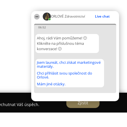
ORLOVÉ Zdravotnictví
Live chat
06:52
Ahoj, rádi Vám pomůžeme! 🙂
Klikněte na příslušnou téma
konverzace! 🙂
Jsem laureát, chci získat marketingové
materiály.
Chci přihlásit svou společnost do
Orlové.
Mám jiné otázky.
Zjistit
vychutnat Váš úspěch.