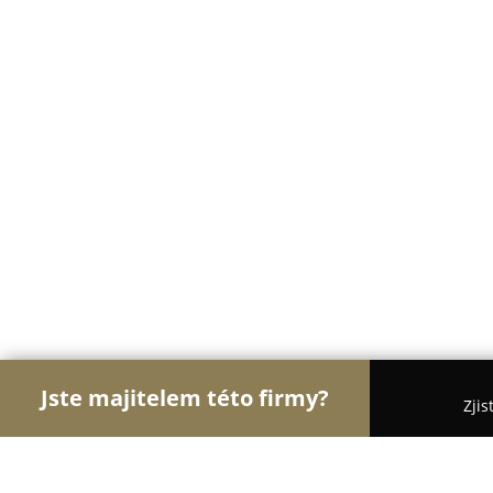
Jste majitelem této firmy?
Zjis
Orlové Zdravotnictví
Praktičtí Lékaři, Stomatolog