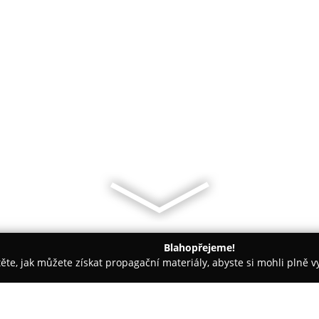
Blahopřejeme!
těte, jak můžete získat propagační materiály, abyste si mohli plně 
ie, Fyzioterapie - Praha
Ordinace roku