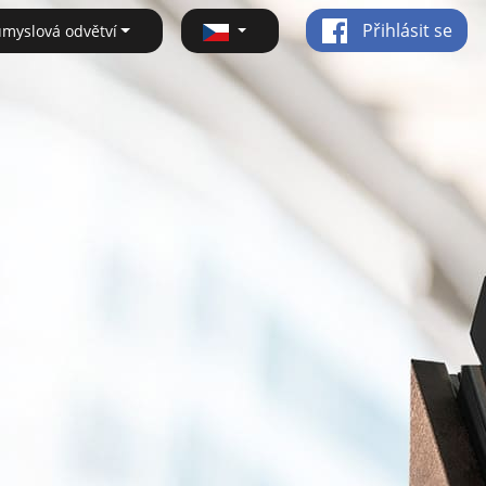
Přihlásit se
ůmyslová odvětví