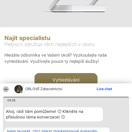
Najít specialistu
Plebiscit sdružuje těch nejlepších v oboru
Hledáte odborníka ve Vašem okolí? Vyzkoušejte naše
vyhledávání. Využívejte pouze ty nejlepší služby!
Vyhledávání
ORLOVÉ Zdravotnictví
Live chat
04:28
Ahoj, rádi Vám pomůžeme! 🙂 Klikněte na
příslušnou téma konverzace! 🙂
Organizátor hlasování
Plebiscyt
Kontakt
Bright Side Solutions sp. z o.
Vítězové
Kontakt
Jsem laureát, chci získat marketingové materiály.
o. sp. k.
Seznam všech