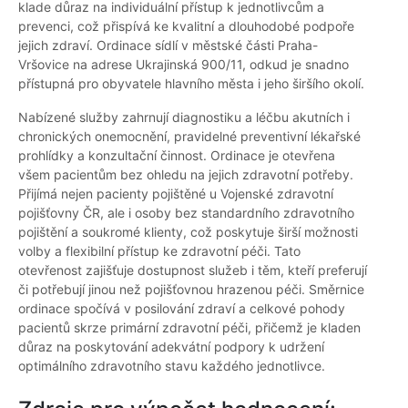
klade důraz na individuální přístup k jednotlivcům a
prevenci, což přispívá ke kvalitní a dlouhodobé podpoře
jejich zdraví. Ordinace sídlí v městské části Praha-
Vršovice na adrese Ukrajinská 900/11, odkud je snadno
přístupná pro obyvatele hlavního města i jeho širšího okolí.
Nabízené služby zahrnují diagnostiku a léčbu akutních i
chronických onemocnění, pravidelné preventivní lékařské
prohlídky a konzultační činnost. Ordinace je otevřena
všem pacientům bez ohledu na jejich zdravotní potřeby.
Přijímá nejen pacienty pojištěné u Vojenské zdravotní
pojišťovny ČR, ale i osoby bez standardního zdravotního
pojištění a soukromé klienty, což poskytuje širší možnosti
volby a flexibilní přístup ke zdravotní péči. Tato
otevřenost zajišťuje dostupnost služeb i těm, kteří preferují
či potřebují jinou než pojišťovnou hrazenou péči. Směrnice
ordinace spočívá v posilování zdraví a celkové pohody
pacientů skrze primární zdravotní péči, přičemž je kladen
důraz na poskytování adekvátní podpory k udržení
optimálního zdravotního stavu každého jednotlivce.