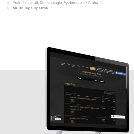
Praktičtí Lékaři, Stomatologie, Fyzioterapie - Praha
MUDr. Olga Opatrná