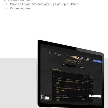
Praktičtí Lékaři, Stomatologie, Fyzioterapie - Praha
Ordinace roku