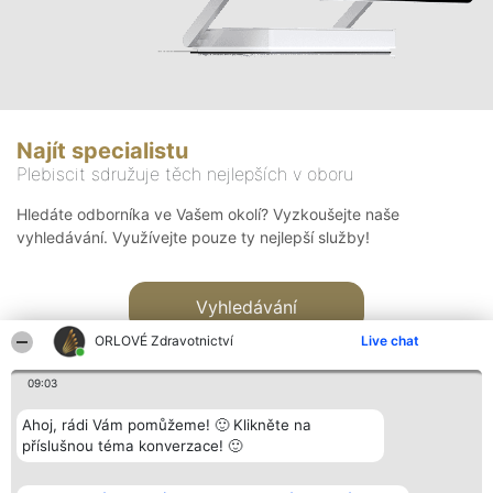
Najít specialistu
Plebiscit sdružuje těch nejlepších v oboru
Hledáte odborníka ve Vašem okolí? Vyzkoušejte naše
vyhledávání. Využívejte pouze ty nejlepší služby!
Vyhledávání
ORLOVÉ Zdravotnictví
Live chat
09:03
Ahoj, rádi Vám pomůžeme! 🙂 Klikněte na
příslušnou téma konverzace! 🙂
Organizátor hlasování
Plebiscyt
Kontakt
Bright Side Solutions sp. z o.
Vítězové
Kontakt