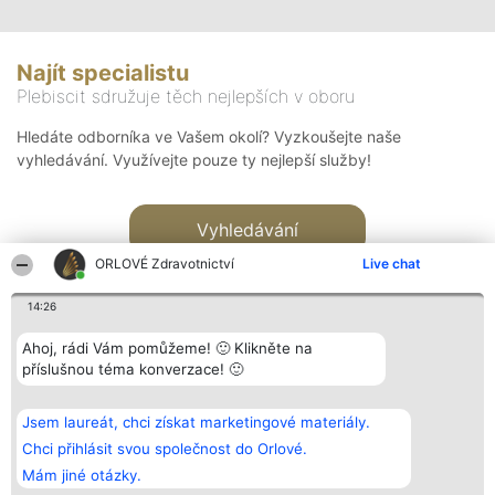
Najít specialistu
Plebiscit sdružuje těch nejlepších v oboru
Hledáte odborníka ve Vašem okolí? Vyzkoušejte naše
vyhledávání. Využívejte pouze ty nejlepší služby!
Vyhledávání
ORLOVÉ Zdravotnictví
Live chat
14:26
Ahoj, rádi Vám pomůžeme! 🙂 Klikněte na
příslušnou téma konverzace! 🙂
Organizátor hlasování
Plebiscyt
Kontakt
Bright Side Solutions sp. z o.
Vítězové
Kontakt
Jsem laureát, chci získat marketingové materiály.
o. sp. k.
Seznam všech
ul. Ruska 22
laureátů
Chci přihlásit svou společnost do Orlové.
Wrocław 50-079
Zásady
Mám jiné otázky.
KRS 0000749100 | Regon
Pravidla
381313360 | NIP 8943132676
Zásady