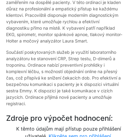
zaměřením na dospělé pacienty. V této ordinaci je kladen
důraz na profesionální a empatický přístup ke každému
klientovi. Pracoviště disponuje moderním diagnostickým
vybavením, které umožňuje rychlou a efektivní
diagnostiku přímo na místě. K vybavení patří například
EKG, spirometr, monitor spánkové apnoe, tlakový monitor-
Holter a močový analyzátor Laura Smart.
Součástí poskytovaných služeb je využití laboratorního
analyzátoru ke stanovení CRP, Strep testu, D-dimerů a
troponinu. Ordinace nabízí preventivní prohlídky i
komplexní léčbu, s možností objednání online na přesný
čas, což přispívá ke snížení čekacích dob. Pro efektivní a
bezpečnou komunikaci s pacienty je k dispozici virtuální
sestra Emmy. K dispozici je také komunikace v cizích
jazycích. Ordinace přijímá nové pacienty a umožňuje
registraci.
Zdroje pro výpočet hodnocení:
K těmto údajům mají přístup pouze přihlášení
uživatelé.
Klikněte sem pro přihlášení.