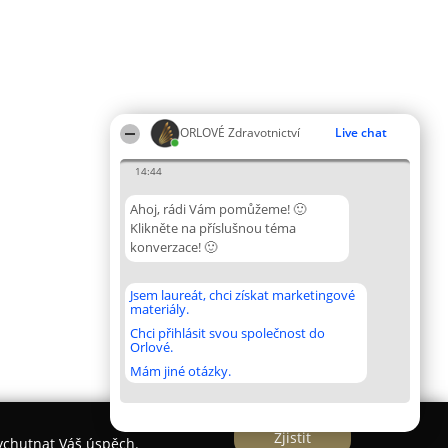
ORLOVÉ Zdravotnictví
Live chat
14:44
Ahoj, rádi Vám pomůžeme! 🙂
Klikněte na příslušnou téma
konverzace! 🙂
Jsem laureát, chci získat marketingové
materiály.
Chci přihlásit svou společnost do
Orlové.
Mám jiné otázky.
Zjistit
vychutnat Váš úspěch.