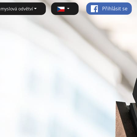
Přihlásit se
ůmyslová odvětví