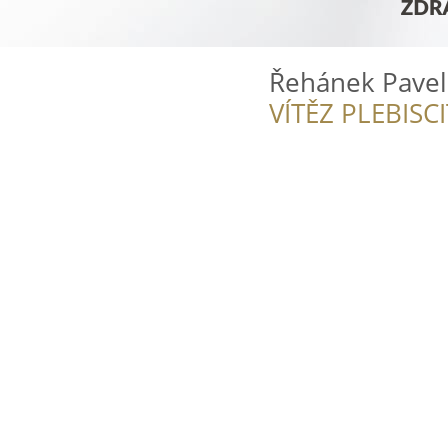
Řehánek Pave
VÍTĚZ PLEBISC