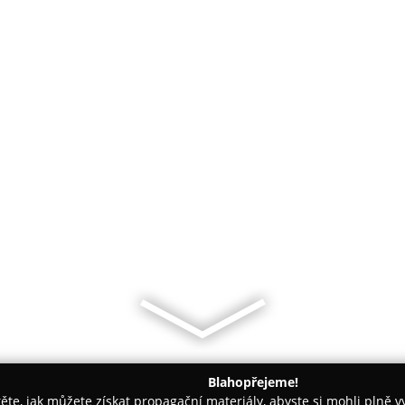
Blahopřejeme!
těte, jak můžete získat propagační materiály, abyste si mohli plně 