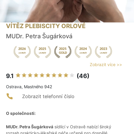
VÍTĚZ PLEBISCITY ORLOVÉ
MUDr. Petra Šugárková
Zobrazit více >>
9.1
(46)
Ostrava, Mastného 942
Zobrazit telefonní číslo
O společnosti:
MUDr. Petra Šugárková
sídlící v Ostravě nabízí široký
rozsah prakticko-lékařské péče určené pro dospělé