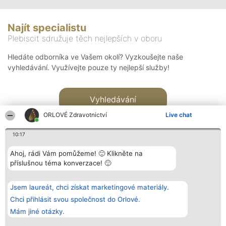
Najít specialistu
Plebiscit sdružuje těch nejlepších v oboru
Hledáte odborníka ve Vašem okolí? Vyzkoušejte naše
vyhledávání. Využívejte pouze ty nejlepší služby!
Vyhledávání
ORLOVÉ Zdravotnictví
Live chat
10:17
Ahoj, rádi Vám pomůžeme! 🙂 Klikněte na
příslušnou téma konverzace! 🙂
Organizátor hlasování
Plebiscyt
Kontakt
Bright Side Solutions sp. z o.
Vítězové
Kontakt
Jsem laureát, chci získat marketingové materiály.
o. sp. k.
Seznam všech
ul. Ruska 22
laureátů
Chci přihlásit svou společnost do Orlové.
Wrocław 50-079
Zásady
Mám jiné otázky.
KRS 0000749100 | Regon
Pravidla
381313360 | NIP 8943132676
Zásady