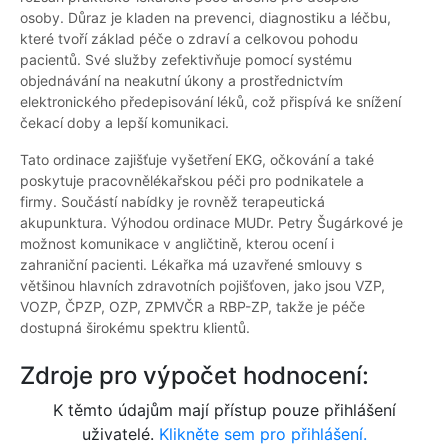
osoby. Důraz je kladen na prevenci, diagnostiku a léčbu,
které tvoří základ péče o zdraví a celkovou pohodu
pacientů. Své služby zefektivňuje pomocí systému
objednávání na neakutní úkony a prostřednictvím
elektronického předepisování léků, což přispívá ke snížení
čekací doby a lepší komunikaci.
Tato ordinace zajišťuje vyšetření EKG, očkování a také
poskytuje pracovnělékařskou péči pro podnikatele a
firmy. Součástí nabídky je rovněž terapeutická
akupunktura. Výhodou ordinace MUDr. Petry Šugárkové je
možnost komunikace v angličtině, kterou ocení i
zahraniční pacienti. Lékařka má uzavřené smlouvy s
většinou hlavních zdravotních pojišťoven, jako jsou VZP,
VOZP, ČPZP, OZP, ZPMVČR a RBP-ZP, takže je péče
dostupná širokému spektru klientů.
Zdroje pro výpočet hodnocení:
K těmto údajům mají přístup pouze přihlášení
uživatelé.
Klikněte sem pro přihlášení.