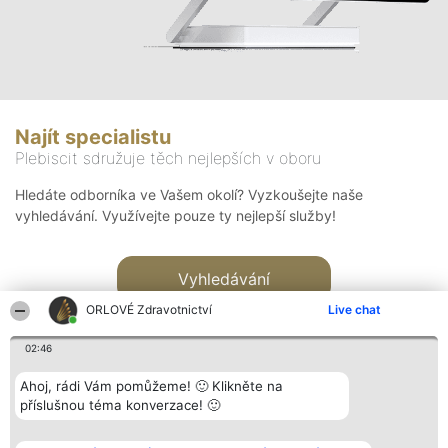
Najít specialistu
Plebiscit sdružuje těch nejlepších v oboru
Hledáte odborníka ve Vašem okolí? Vyzkoušejte naše
vyhledávání. Využívejte pouze ty nejlepší služby!
Vyhledávání
ORLOVÉ Zdravotnictví
Live chat
02:46
Ahoj, rádi Vám pomůžeme! 🙂 Klikněte na
příslušnou téma konverzace! 🙂
Organizátor hlasování
Plebiscyt
Kontakt
Bright Side Solutions sp. z o.
Vítězové
Kontakt