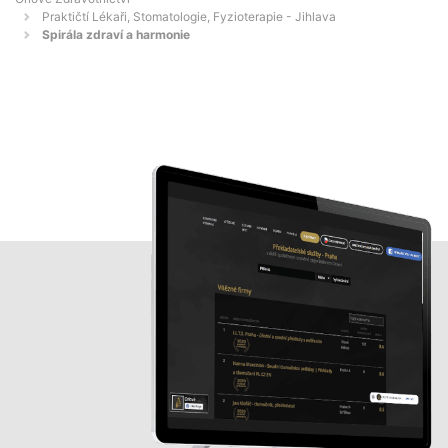
Praktičtí Lékaři, Stomatologie, Fyzioterapie - Jihlava
Spirála zdraví a harmonie