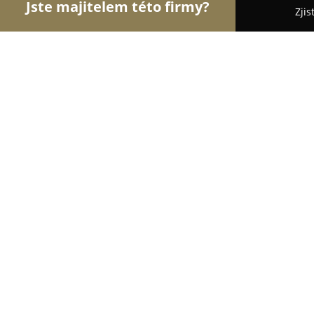
Jste majitelem této firmy?
Zjis
Orlové Zdravotnictví
Praktičtí Lékaři, Stomatolog
MUDr. Taušová Kateřina
8.7
(58)
Liberec, Papírová 525
Zobrazit telefonní číslo