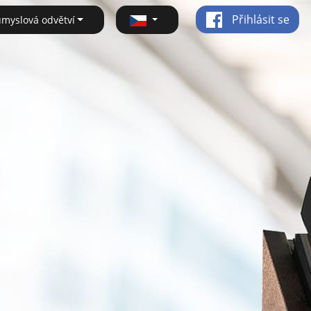
Přihlásit se
ůmyslová odvětví