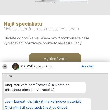
Najít specialistu
Plebiscit sdružuje těch nejlepších v oboru
Hledáte odborníka ve Vašem okolí? Vyzkoušejte naše
vyhledávání. Využívejte pouze ty nejlepší služby!
Vyhledávání
ORLOVÉ Zdravotnictví
Live chat
11:08
Ahoj, rádi Vám pomůžeme! 🙂 Klikněte na
příslušnou téma konverzace! 🙂
Organizátor hlasování
Plebiscyt
Kontakt
Bright Side Solutions sp. z o.
Vítězové
Kontakt
Jsem laureát, chci získat marketingové materiály.
o. sp. k.
Seznam všech
ul. Ruska 22
laureátů
Chci přihlásit svou společnost do Orlové.
Wrocław 50-079
Zásady