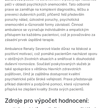
péči v oblasti psychických onemocnění. Tato odborná
praxe se zaměřuje na komplexní diagnostiku, léčbu a
prevenci duševních potíží, přičemž řeší především
poruchy nálad, úzkostné poruchy, psychotická
onemocnění a různorodé formy závislostí. Činnost
ambulance se vyznačuje individuálním a empatickým
přístupem ke každému pacientovi, což je považováno za
zásadní prvek úspěšné terapie.
Ambulance Renaty Severové klade důraz na lidskost a
pozitivní motivaci, což pomáhá pacientům nacházet oporu
v obtížných životních situacích a směřovat k dlouhodobé
duševní rovnováze. Součástí poskytovaných služeb je
také spolupráce s většinou hlavních zdravotních
pojišťoven, čímž je zajištěna dostupnost kvalitní
psychiatrické péče široké veřejnosti. Praxe představuje
příklad diskrétní a podpůrné pomoci, která významně
přispívá ke zlepšení kvality života svých pacientů.
Zdroje pro výpočet hodnocení: