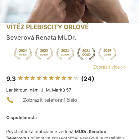
VÍTĚZ PLEBISCITY ORLOVÉ
Severová Renata MUDr.
Zobrazit více >>
9.3
(24)
Lanškroun, nám. J. M. Marků 57
Zobrazit telefonní číslo
O společnosti:
Psychiatrická ambulance vedená
MUDr. Renatou
Severovou
působí ve zdravotnictví a poskytuje rozsáhlou