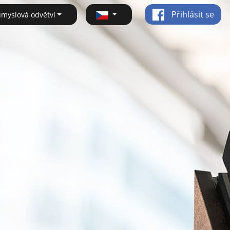
Přihlásit se
ůmyslová odvětví