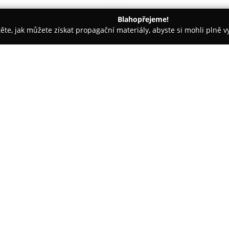
Blahopřejeme!
těte, jak můžete získat propagační materiály, abyste si mohli plně 
ie, Fyzioterapie - Ostrava
Ambulance dětské neurologie s.r.o.
O společnosti:
Ambulance dětské neurologie s
funguje od roku 2009 jako mod
poskytování vysoce kvalitní ne
na klinickou diagnostiku a lé
Zobrazit více >>
hlavním oblastem činnosti patří
epileptických záchvatů a rozliš
Zařízení sleduje psychomotoric
odchylkami ve vývoji včetně op
bolestech hlavy nebo poruchá