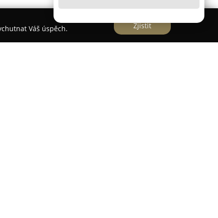
Zjistit
vychutnat Váš úspěch.
.r.o.
sídlící v Ostravě na ulici Dubová 3322/4
erní nestátní zdravotnické zařízení zaměřené na
urologické péče dětem. Ordinace je specializována
čbu neurologických onemocnění dětského věku. K
 epileptologie, kde probíhá diagnostika a terapie
ování neepileptických epizod.
ký vývoj novorozenců i kojenců, zabývá se
ožděného vývoje řeči a poskytuje péči při
ch spánku. Ambulance pomáhá také dětem s