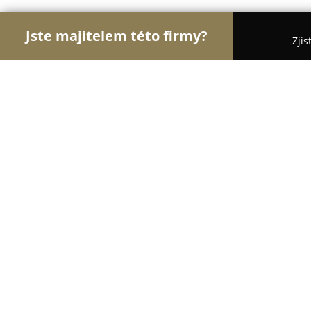
Jste majitelem této firmy?
Zjis
Orlové Zdravotnictví
Praktičtí Lékaři, Stomatolog
Ambulance dětské neurologie s.r.o.
8.6
(7)
Ostrava, Dubová 3322/4
Zobrazit telefonní číslo