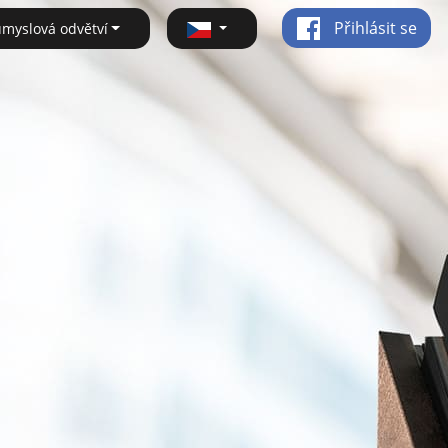
Přihlásit se
ůmyslová odvětví