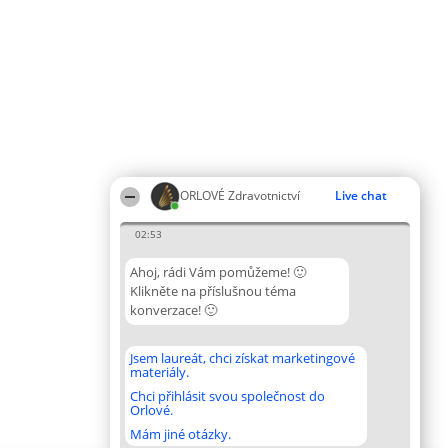
ORLOVÉ Zdravotnictví
Live chat
02:53
Ahoj, rádi Vám pomůžeme! 🙂
Klikněte na příslušnou téma
konverzace! 🙂
Jsem laureát, chci získat marketingové
materiály.
Chci přihlásit svou společnost do
Orlové.
Mám jiné otázky.