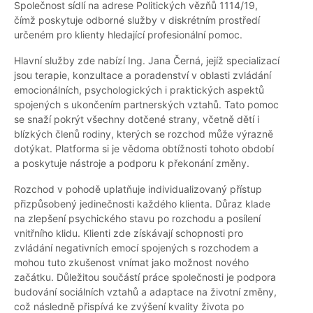
Společnost sídlí na adrese Politických vězňů 1114/19,
čímž poskytuje odborné služby v diskrétním prostředí
určeném pro klienty hledající profesionální pomoc.
Hlavní služby zde nabízí Ing. Jana Černá, jejíž specializací
jsou terapie, konzultace a poradenství v oblasti zvládání
emocionálních, psychologických i praktických aspektů
spojených s ukončením partnerských vztahů. Tato pomoc
se snaží pokrýt všechny dotčené strany, včetně dětí i
blízkých členů rodiny, kterých se rozchod může výrazně
dotýkat. Platforma si je vědoma obtížnosti tohoto období
a poskytuje nástroje a podporu k překonání změny.
Rozchod v pohodě uplatňuje individualizovaný přístup
přizpůsobený jedinečnosti každého klienta. Důraz klade
na zlepšení psychického stavu po rozchodu a posílení
vnitřního klidu. Klienti zde získávají schopnosti pro
zvládání negativních emocí spojených s rozchodem a
mohou tuto zkušenost vnímat jako možnost nového
začátku. Důležitou součástí práce společnosti je podpora
budování sociálních vztahů a adaptace na životní změny,
což následně přispívá ke zvýšení kvality života po