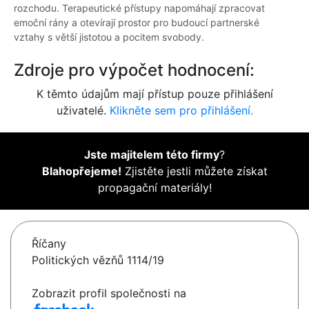
rozchodu. Terapeutické přístupy napomáhají zpracovat
emoční rány a otevírají prostor pro budoucí partnerské
vztahy s větší jistotou a pocitem svobody.
Zdroje pro výpočet hodnocení:
K těmto údajům mají přístup pouze přihlášení
uživatelé.
Klikněte sem pro přihlášení.
Jste majitelem této firmy
?
Blahopřejeme!
Zjistěte jestli můžete získat
propagační materiály!
Říčany
Politických vězňů 1114/19
Zobrazit profil společnosti na