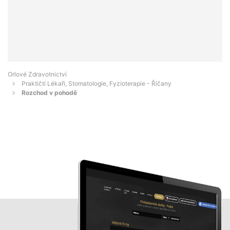
Orlové Zdravotnictví
Praktičtí Lékaři, Stomatologie, Fyzioterapie - Říčany
Rozchod v pohodě