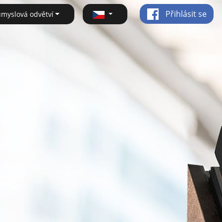
Přihlásit se
ůmyslová odvětví