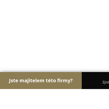
Jste majitelem této firmy?
Zjis
Orlové Zdravotnictví
Praktičtí Lékaři, Stomatolo