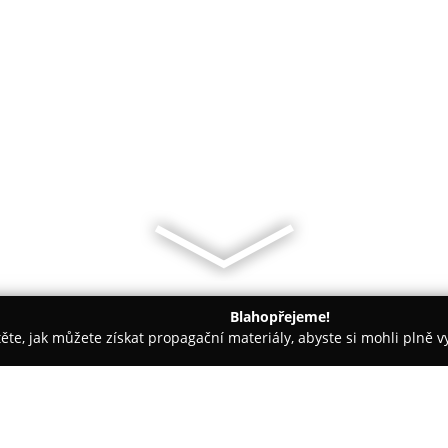
Blahopřejeme!
těte, jak můžete získat propagační materiály, abyste si mohli plně 
gie, Fyzioterapie - Chlumec nad Cidlinou
Privátní rehabilitace C