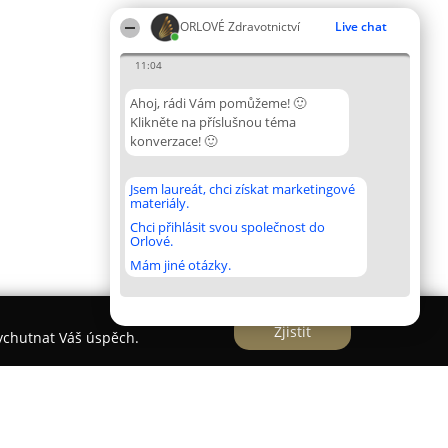
ORLOVÉ Zdravotnictví
Live chat
11:04
Ahoj, rádi Vám pomůžeme! 🙂
Klikněte na příslušnou téma
konverzace! 🙂
Jsem laureát, chci získat marketingové
materiály.
Chci přihlásit svou společnost do
Orlové.
Mám jiné otázky.
Zjistit
vychutnat Váš úspěch.
hlumec nad Cidlinou