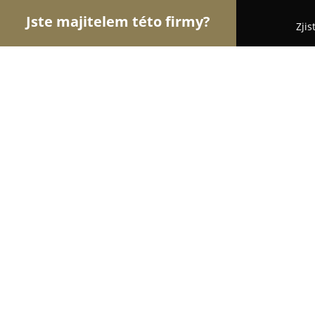
Jste majitelem této firmy?
Zjis
Orlové Zdravotnictví
Praktičtí Lékaři, Stomatolog
Tichá Alena MUDr.
8.4
(20)
Sokolov, Staré nám. 137
Zobrazit telefonní číslo