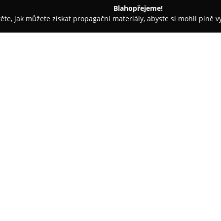
Blahopřejeme!
těte, jak můžete získat propagační materiály, abyste si mohli plně 
ie, Fyzioterapie - Sokolov
Tichá Alena MUDr.
O společnosti:
Ordinace
Tichá Alena MUDr.
pů
revmatologickou péči se zaměř
onemocnění pohybového aparát
dně, artróze i osteoporóze, vče
Zobrazit více >>
aktuální přístup k zvládání těc
i tvorbě individualizovaných l
života a pohyblivosti pacientů.
Kromě vlastního revmatologick
služby a možnosti neinvazivní e
laserové technologie a liposuk