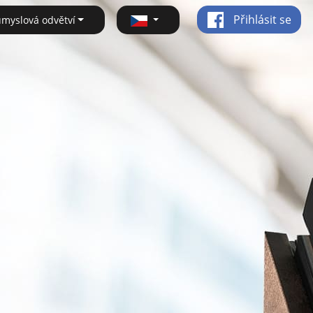
Přihlásit se
ůmyslová odvětví