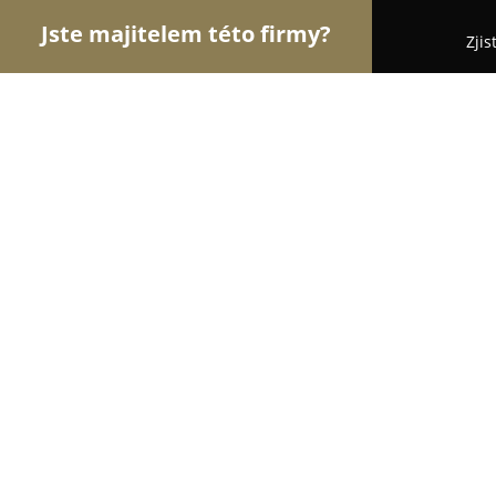
Jste majitelem této firmy?
Zjis
Orlové Zdravotnictví
Praktičtí Lékaři, Stomatolog
Dentina privátní zubní ordinace s. r.
9
(47)
Brno, Košinova 3105/18a
Zobrazit telefonní číslo