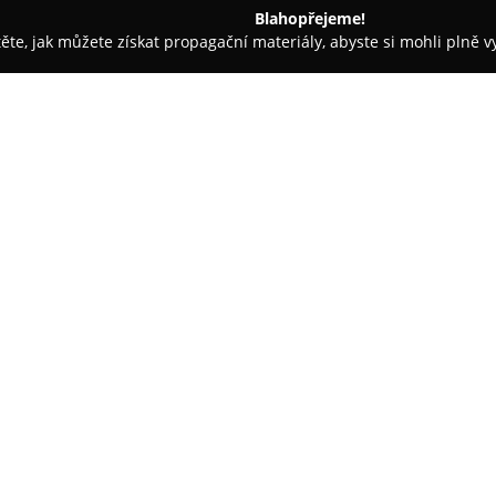
Blahopřejeme!
těte, jak můžete získat propagační materiály, abyste si mohli plně 
ie, Fyzioterapie - Brno
Dentina privátní zubní ordinace s. r. o.
 o.
O společnosti:
Moderní stomatologické zaříz
o.
se nachází v městské části Br
poskytování komplexní a kvalit
inovace a vysoký standard služ
Zobrazit více >>
přístup a individuální potřeby
komfortní prostředí vhodné pr
Ve špičkově vybavených prostor
zkušených zubních lékařů a den
nejen na účinnou léčbu stávají
všestrannou prevenci a dlouhod