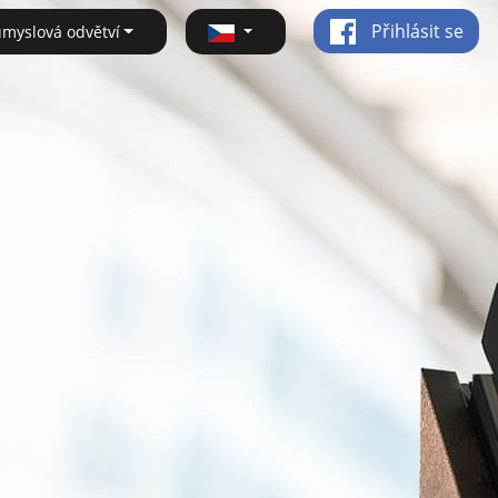
Přihlásit se
ůmyslová odvětví