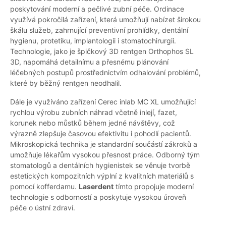
poskytování moderní a pečlivé zubní péče. Ordinace
využívá pokročilá zařízení, která umožňují nabízet širokou
škálu služeb, zahrnující preventivní prohlídky, dentální
hygienu, protetiku, implantologii i stomatochirurgii.
Technologie, jako je špičkový 3D rentgen Orthophos SL
3D, napomáhá detailnímu a přesnému plánování
léčebných postupů prostřednictvím odhalování problémů,
které by běžný rentgen neodhalil.
Dále je využíváno zařízení Cerec inlab MC XL umožňující
rychlou výrobu zubních náhrad včetně inlejí, fazet,
korunek nebo můstků během jedné návštěvy, což
výrazně zlepšuje časovou efektivitu i pohodlí pacientů.
Mikroskopická technika je standardní součástí zákroků a
umožňuje lékařům vysokou přesnost práce. Odborný tým
stomatologů a dentálních hygienistek se věnuje tvorbě
estetických kompozitních výplní z kvalitních materiálů s
pomocí kofferdamu.
Laserdent
tímto propojuje moderní
technologie s odborností a poskytuje vysokou úroveň
péče o ústní zdraví.