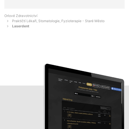
Orlové Zdravotnictví
Praktičtí Lékaři, Stomatologie, Fyzioterapie - Staré Město
Laserdent