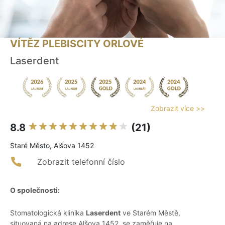
VÍTĚZ PLEBISCITY ORLOVÉ
Laserdent
Zobrazit více >>
8.8
(21)
Staré Město, Alšova 1452
Zobrazit telefonní číslo
O společnosti:
Stomatologická klinika
Laserdent
ve Starém Městě,
situovaná na adrese Alšova 1452, se zaměřuje na