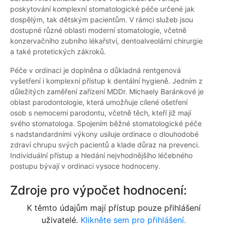
poskytování komplexní stomatologické péče určené jak
dospělým, tak dětským pacientům. V rámci služeb jsou
dostupné různé oblasti moderní stomatologie, včetně
konzervačního zubního lékařství, dentoalveolární chirurgie
a také protetických zákroků.
Péče v ordinaci je doplněna o důkladná rentgenová
vyšetření i komplexní přístup k dentální hygieně. Jedním z
důležitých zaměření zařízení MDDr. Michaely Baránkové je
oblast parodontologie, která umožňuje cílené ošetření
osob s nemocemi parodontu, včetně těch, kteří již mají
svého stomatologa. Spojením běžné stomatologické péče
s nadstandardními výkony usiluje ordinace o dlouhodobé
zdraví chrupu svých pacientů a klade důraz na prevenci.
Individuální přístup a hledání nejvhodnějšího léčebného
postupu bývají v ordinaci vysoce hodnoceny.
Zdroje pro výpočet hodnocení:
K těmto údajům mají přístup pouze přihlášení
uživatelé.
Klikněte sem pro přihlášení.