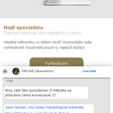
Najít specialistu
Plebiscit sdružuje těch nejlepších v oboru
Hledáte odborníka ve Vašem okolí? Vyzkoušejte naše
vyhledávání. Využívejte pouze ty nejlepší služby!
Vyhledávání
ORLOVÉ Zdravotnictví
Live chat
11:43
Ahoj, rádi Vám pomůžeme! 🙂 Klikněte na
příslušnou téma konverzace! 🙂
Organizátor hlasování
Plebiscyt
Kontakt
Bright Side Solutions sp. z o.
Vítězové
Kontakt
Jsem laureát, chci získat marketingové materiály.
o. sp. k.
Seznam všech
ul. Ruska 22
laureátů