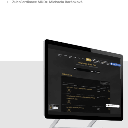
Zubní ordinace MDDr. Michaela Baránková