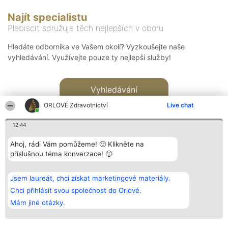
Najít specialistu
Plebiscit sdružuje těch nejlepších v oboru
Hledáte odborníka ve Vašem okolí? Vyzkoušejte naše
vyhledávání. Využívejte pouze ty nejlepší služby!
Vyhledávání
ORLOVÉ Zdravotnictví
Live chat
12:44
Ahoj, rádi Vám pomůžeme! 🙂 Klikněte na
příslušnou téma konverzace! 🙂
Organizátor hlasování
Plebiscyt
Kontakt
Bright Side Solutions sp. z o.
Vítězové
Kontakt
Jsem laureát, chci získat marketingové materiály.
o. sp. k.
Seznam všech
ul. Ruska 22
laureátů
Chci přihlásit svou společnost do Orlové.
Wrocław 50-079
Zásady
Mám jiné otázky.
KRS 0000749100 | Regon
Pravidla
381313360 | NIP 8943132676
Zásady
ochrany
osobních údajů