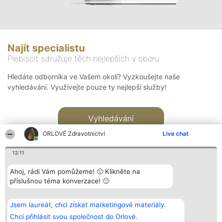
Najít specialistu
Plebiscit sdružuje těch nejlepších v oboru
Hledáte odborníka ve Vašem okolí? Vyzkoušejte naše
vyhledávání. Využívejte pouze ty nejlepší služby!
Vyhledávání
ORLOVÉ Zdravotnictví
Live chat
12:11
Ahoj, rádi Vám pomůžeme! 🙂 Klikněte na
příslušnou téma konverzace! 🙂
Organizátor hlasování
Plebiscyt
Kontakt
Bright Side Solutions sp. z o.
Vítězové
Kontakt
Jsem laureát, chci získat marketingové materiály.
o. sp. k.
Seznam všech
ul. Ruska 22
laureátů
Chci přihlásit svou společnost do Orlové.
Wrocław 50-079
Zásady