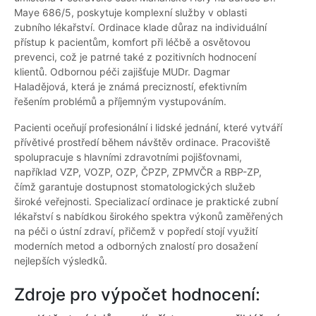
Maye 686/5, poskytuje komplexní služby v oblasti
zubního lékařství. Ordinace klade důraz na individuální
přístup k pacientům, komfort při léčbě a osvětovou
prevenci, což je patrné také z pozitivních hodnocení
klientů. Odbornou péči zajišťuje MUDr. Dagmar
Haladějová, která je známá precizností, efektivním
řešením problémů a příjemným vystupováním.
Pacienti oceňují profesionální i lidské jednání, které vytváří
přívětivé prostředí během návštěv ordinace. Pracoviště
spolupracuje s hlavními zdravotními pojišťovnami,
například VZP, VOZP, OZP, ČPZP, ZPMVČR a RBP-ZP,
čímž garantuje dostupnost stomatologických služeb
široké veřejnosti. Specializací ordinace je praktické zubní
lékařství s nabídkou širokého spektra výkonů zaměřených
na péči o ústní zdraví, přičemž v popředí stojí využití
moderních metod a odborných znalostí pro dosažení
nejlepších výsledků.
Zdroje pro výpočet hodnocení: