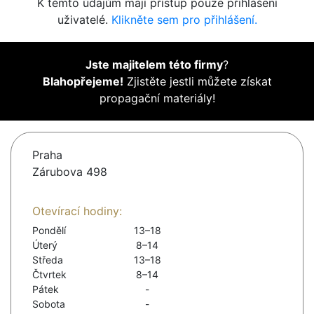
K těmto údajům mají přístup pouze přihlášení
uživatelé.
Klikněte sem pro přihlášení.
Jste majitelem této firmy
?
Blahopřejeme!
Zjistěte jestli můžete získat
propagační materiály!
Praha
Zárubova 498
Otevírací hodiny:
Pondělí
13–18
Úterý
8–14
Středa
13–18
Čtvrtek
8–14
Pátek
-
Sobota
-