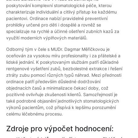
poskytování komplexní stomatologické péče, kterou
charakterizuje individuální a citlivý přístup ke každému
pacientovi. Ordinace nabízí pravidelné preventivní
prohlídky určené pro děti i dospělé a rovněž se
specializuje na rychlé a účinné ošetření zubních kazů za
využití moderních výplňových materiálů.
Odborný tým v čele s MUDr. Dagmar Měřičkovou je
oceňován za vysokou míru profesionality i za přátelské a
lidské jednání. K poskytovaným službám patří důkladné
rentgenové vyšetření zubů, bezbolestné extrakce i řešení
ztráty zubu pomocí různých typů náhrad. Mezi přednosti
ordinace patří především důsledné dodržování
objednacích časů a minimalizace čekací doby, což
pozitivně ovlivňuje zkušenosti klientů. Samozřejmostí je
také podrobné objasnění jednotlivých stomatologických
výkonů pacientům, což přispívá k lepšímu porozumění
celému léčebnému procesu.
Zdroje pro výpočet hodnocení: