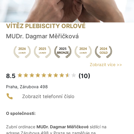
VÍTĚZ PLEBISCITY ORLOVÉ
MUDr. Dagmar Měřičková
Zobrazit více >>
8.5
(10)
Praha, Zárubova 498
Zobrazit telefonní číslo
O společnosti:
Zubní ordinace
MUDr. Dagmar Měřičkové
sídlící na
adrese Zárubova 498 v Praze se zaměřuje na