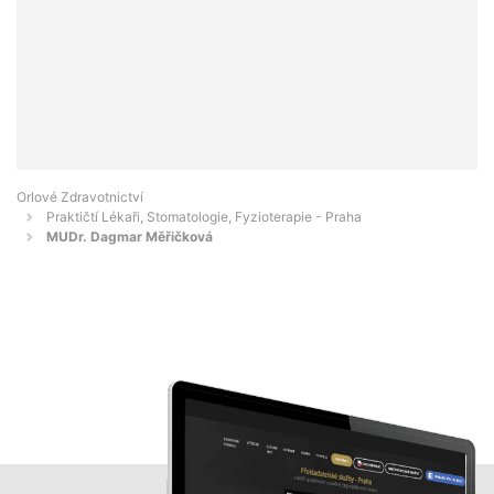
Orlové Zdravotnictví
Praktičtí Lékaři, Stomatologie, Fyzioterapie - Praha
MUDr. Dagmar Měřičková