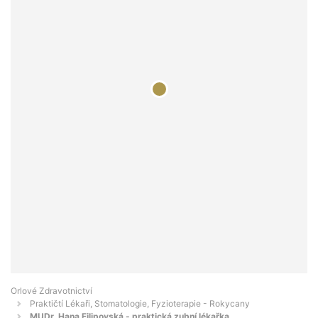
Orlové Zdravotnictví
Praktičtí Lékaři, Stomatologie, Fyzioterapie - Rokycany
MUDr. Hana Filipovská - praktická zubní lékařka