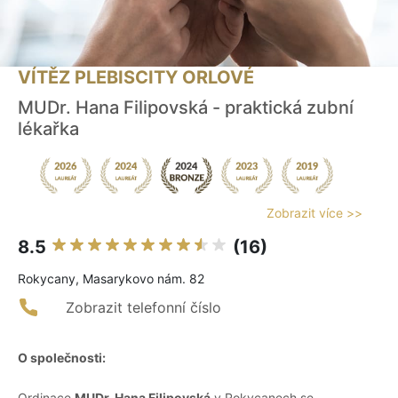
VÍTĚZ PLEBISCITY ORLOVÉ
MUDr. Hana Filipovská - praktická zubní
lékařka
Zobrazit více >>
8.5
(16)
Rokycany, Masarykovo nám. 82
Zobrazit telefonní číslo
O společnosti:
Ordinace
MUDr. Hana Filipovská
v Rokycanech se