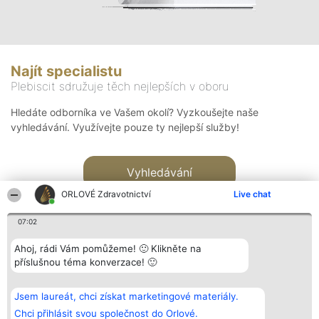
Najít specialistu
Plebiscit sdružuje těch nejlepších v oboru
Hledáte odborníka ve Vašem okolí? Vyzkoušejte naše
vyhledávání. Využívejte pouze ty nejlepší služby!
Vyhledávání
ORLOVÉ Zdravotnictví
Live chat
07:02
Ahoj, rádi Vám pomůžeme! 🙂 Klikněte na
příslušnou téma konverzace! 🙂
Organizátor hlasování
Plebiscyt
Kontakt
Bright Side Solutions sp. z o.
Vítězové
Kontakt
Jsem laureát, chci získat marketingové materiály.
o. sp. k.
Seznam všech
ul. Ruska 22
laureátů
Chci přihlásit svou společnost do Orlové.