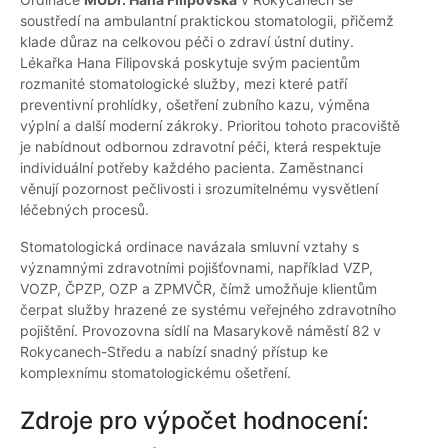
soustředí na ambulantní praktickou stomatologii, přičemž
klade důraz na celkovou péči o zdraví ústní dutiny.
Lékařka Hana Filipovská poskytuje svým pacientům
rozmanité stomatologické služby, mezi které patří
preventivní prohlídky, ošetření zubního kazu, výměna
výplní a další moderní zákroky. Prioritou tohoto pracoviště
je nabídnout odbornou zdravotní péči, která respektuje
individuální potřeby každého pacienta. Zaměstnanci
věnují pozornost pečlivosti i srozumitelnému vysvětlení
léčebných procesů.
Stomatologická ordinace navázala smluvní vztahy s
významnými zdravotními pojišťovnami, například VZP,
VOZP, ČPZP, OZP a ZPMVČR, čímž umožňuje klientům
čerpat služby hrazené ze systému veřejného zdravotního
pojištění. Provozovna sídlí na Masarykově náměstí 82 v
Rokycanech-Středu a nabízí snadný přístup ke
komplexnímu stomatologickému ošetření.
Zdroje pro výpočet hodnocení: