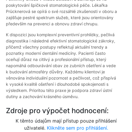
poskytování špičkové stomatologické péče. Lékařka
Prücknerová se opírá o své rozsáhlé zkušenosti v oboru a
zajišťuje pestré spektrum služeb, které jsou orientovány
především na prevenci a obnovu zdraví chrupu.
K dispozici jsou komplexní preventivní prohlídky, pečlivá
diagnostika i následné efektivní stomatologické zákroky,
přičemž všechny postupy reflektují aktuální trendy a
poznatky moderní dentální medicíny. Pacienti často
oceňují důraz na citlivý a profesionální přístup, který
napomáhá odbourávání obav ze zubních ošetření a vede
k budování atmosféry důvěry. Každému klientovi je
věnována individuální pozornost a pečlivost, což přispívá
k vysoké kvalitě ošetření i dlouhodobé spokojenosti s
výsledkem. Prioritou této praxe je podpora zdraví ústní
dutiny a zachování krásného úsměvu.
Zdroje pro výpočet hodnocení:
K těmto údajům mají přístup pouze přihlášení
uživatelé.
Klikněte sem pro přihlášení.