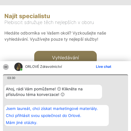
Najít specialistu
Plebiscit sdružuje těch nejlepších v oboru
Hledáte odborníka ve Vašem okolí? Vyzkoušejte naše
vyhledávání. Využívejte pouze ty nejlepší služby!
Vyhledávání
ORLOVÉ Zdravotnictví
Live chat
03:30
Ahoj, rádi Vám pomůžeme! 🙂 Klikněte na
příslušnou téma konverzace! 🙂
Organizátor hlasování
Plebiscyt
Kontakt
Bright Side Solutions sp. z o.
Vítězové
Kontakt
Jsem laureát, chci získat marketingové materiály.
o. sp. k.
Seznam všech
ul. Ruska 22
laureátů
Chci přihlásit svou společnost do Orlové.
Wrocław 50-079
Zásady
Mám jiné otázky.
KRS 0000749100 | Regon
Pravidla
381313360 | NIP 8943132676
Zásady