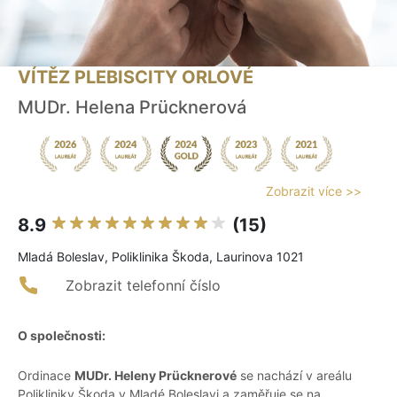
VÍTĚZ PLEBISCITY ORLOVÉ
MUDr. Helena Prücknerová
Zobrazit více >>
8.9
(15)
Mladá Boleslav, Poliklinika Škoda, Laurinova 1021
Zobrazit telefonní číslo
O společnosti:
Ordinace
MUDr. Heleny Prücknerové
se nachází v areálu
Polikliniky Škoda v Mladé Boleslavi a zaměřuje se na