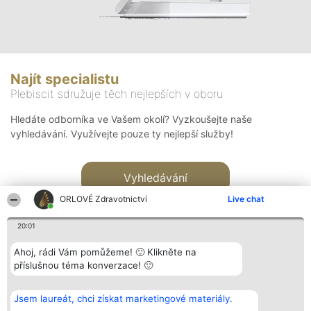
Najít specialistu
Plebiscit sdružuje těch nejlepších v oboru
Hledáte odborníka ve Vašem okolí? Vyzkoušejte naše
vyhledávání. Využívejte pouze ty nejlepší služby!
Vyhledávání
ORLOVÉ Zdravotnictví
Live chat
20:01
Ahoj, rádi Vám pomůžeme! 🙂 Klikněte na
příslušnou téma konverzace! 🙂
Organizátor hlasování
Plebiscyt
Kontakt
Bright Side Solutions sp. z o.
Vítězové
Kontakt
Jsem laureát, chci získat marketingové materiály.
o. sp. k.
Seznam všech
ul. Ruska 22
laureátů