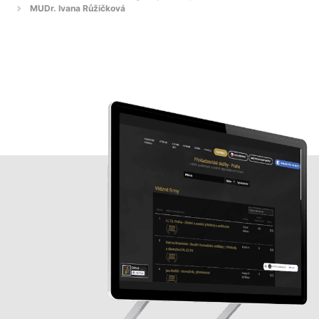
MUDr. Ivana Růžičková