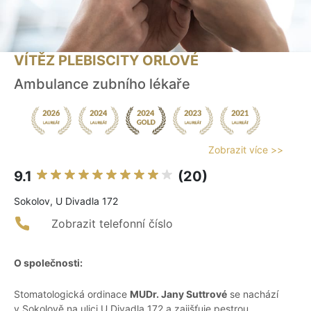
VÍTĚZ PLEBISCITY ORLOVÉ
Ambulance zubního lékaře
Zobrazit více >>
9.1
(20)
Sokolov, U Divadla 172
Zobrazit telefonní číslo
O společnosti:
Stomatologická ordinace
MUDr. Jany Suttrové
se nachází
v Sokolově na ulici U Divadla 172 a zajišťuje pestrou