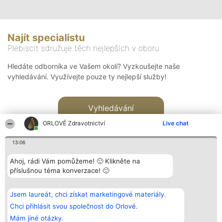
Najít specialistu
Plebiscit sdružuje těch nejlepších v oboru
Hledáte odborníka ve Vašem okolí? Vyzkoušejte naše
vyhledávání. Využívejte pouze ty nejlepší služby!
Vyhledávání
ORLOVÉ Zdravotnictví
Live chat
13:06
Ahoj, rádi Vám pomůžeme! 🙂 Klikněte na
příslušnou téma konverzace! 🙂
Organizátor hlasování
Plebiscyt
Kontakt
Bright Side Solutions sp. z o.
Vítězové
Kontakt
Jsem laureát, chci získat marketingové materiály.
o. sp. k.
Seznam všech
ul. Ruska 22
laureátů
Chci přihlásit svou společnost do Orlové.
Wrocław 50-079
Zásady
Mám jiné otázky.
KRS 0000749100 | Regon
Pravidla