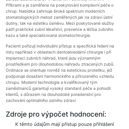
Příbrami a je zaměřena na poskytování komplexní péče o
chrup. Nabídka zahrnuje široké spektrum moderních
stomatologických metod zaměřených jak na zdraví ústní
dutiny, tak na estetiku úsměvu. Mezi poskytované služby
patří praktické zubní lékařství, prevence a léčba zubního
kazu a také specializovaná stomatochirurgie.
Pacienti pořizují individuální přístup a specifická řešení na
míru například v oblastech dentoalveolární chirurgie i při
implantaci zubních náhrad, které jsou významným
prostředkem pro dlouhodobou náhradu ztracených zubů.
Ordinace se orientuje rovněž na estetickou protetiku, jež
podporuje dosažení harmonického a přirozeného vzhledu
chrupu. Moderní technologie a kvalifikovaný tým
zaměstnanců garantují vysoký standard péče a pohodlí
klientů, s důrazem na dlouhodobé poradenství pro
zachování optimálního ústního zdraví.
Zdroje pro výpočet hodnocení:
K těmto údajům mají přístup pouze přihlášení