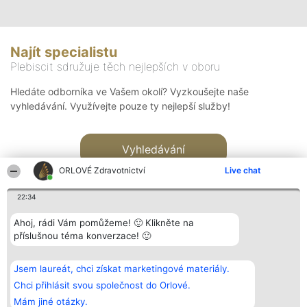
Najít specialistu
Plebiscit sdružuje těch nejlepších v oboru
Hledáte odborníka ve Vašem okolí? Vyzkoušejte naše
vyhledávání. Využívejte pouze ty nejlepší služby!
Vyhledávání
ORLOVÉ Zdravotnictví
Live chat
22:34
Ahoj, rádi Vám pomůžeme! 🙂 Klikněte na
příslušnou téma konverzace! 🙂
Organizátor hlasování
Plebiscyt
Kontakt
Bright Side Solutions sp. z o.
Vítězové
Kontakt
Jsem laureát, chci získat marketingové materiály.
o. sp. k.
Seznam všech
ul. Ruska 22
laureátů
Chci přihlásit svou společnost do Orlové.
Wrocław 50-079
Zásady
Mám jiné otázky.
KRS 0000749100 | Regon
Pravidla