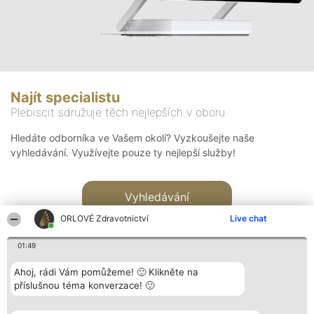
Najít specialistu
Plebiscit sdružuje těch nejlepších v oboru
Hledáte odborníka ve Vašem okolí? Vyzkoušejte naše
vyhledávání. Využívejte pouze ty nejlepší služby!
Vyhledávání
ORLOVÉ Zdravotnictví
Live chat
01:49
Ahoj, rádi Vám pomůžeme! 🙂 Klikněte na
příslušnou téma konverzace! 🙂
Organizátor hlasování
Plebiscyt
Kontakt
Bright Side Solutions sp. z o.
Vítězové
Kontakt