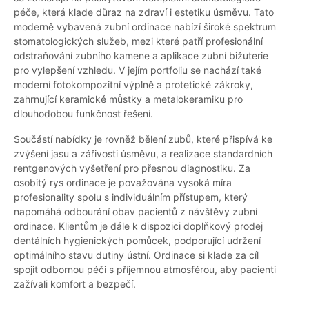
péče, která klade důraz na zdraví i estetiku úsměvu. Tato
moderně vybavená zubní ordinace nabízí široké spektrum
stomatologických služeb, mezi které patří profesionální
odstraňování zubního kamene a aplikace zubní bižuterie
pro vylepšení vzhledu. V jejím portfoliu se nachází také
moderní fotokompozitní výplně a protetické zákroky,
zahrnující keramické můstky a metalokeramiku pro
dlouhodobou funkčnost řešení.
Součástí nabídky je rovněž bělení zubů, které přispívá ke
zvýšení jasu a zářivosti úsměvu, a realizace standardních
rentgenových vyšetření pro přesnou diagnostiku. Za
osobitý rys ordinace je považována vysoká míra
profesionality spolu s individuálním přístupem, který
napomáhá odbourání obav pacientů z návštěvy zubní
ordinace. Klientům je dále k dispozici doplňkový prodej
dentálních hygienických pomůcek, podporující udržení
optimálního stavu dutiny ústní. Ordinace si klade za cíl
spojit odbornou péči s příjemnou atmosférou, aby pacienti
zažívali komfort a bezpečí.