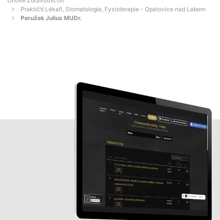
Orlové Zdravotnictví
Praktičtí Lékaři, Stomatologie, Fyzioterapie - Opatovice nad Labem
Peružek Julius MUDr.